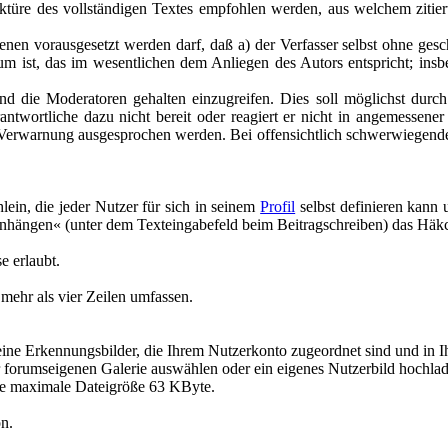
ektüre des vollständigen Textes empfohlen werden, aus welchem zitier
n vorausgesetzt werden darf, daß a) der Verfasser selbst ohne geschäft
 ist, das im wesentlichen dem Anliegen des Autors entspricht; insbe
d die Moderatoren gehalten einzugreifen. Dies soll möglichst durch d
antwortliche dazu nicht bereit oder reagiert er nicht in angemessene
 Verwarnung ausgesprochen werden. Bei offensichtlich schwerwiegend
lein, die jeder Nutzer für sich in seinem
Profil
selbst definieren kann
anhängen« (unter dem Texteingabefeld beim Beitragschreiben) das Häkc
e erlaubt.
 mehr als vier Zeilen umfassen.
kleine Erkennungsbilder, die Ihrem Nutzerkonto zugeordnet sind und in 
er forumseigenen Galerie auswählen oder ein eigenes Nutzerbild hochla
ie maximale Dateigröße 63 KByte.
on.