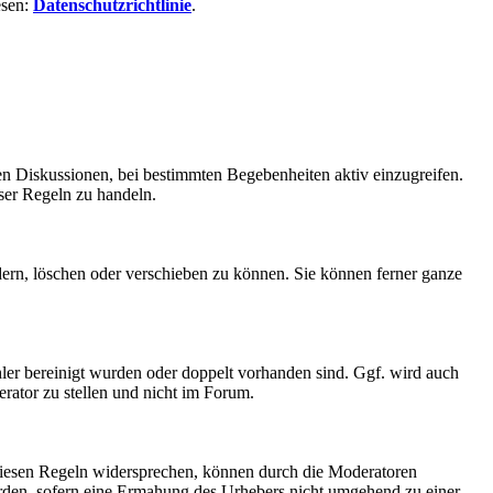
esen:
Datenschutzrichtlinie
.
en Diskussionen, bei bestimmten Begebenheiten aktiv einzugreifen.
ser Regeln zu handeln.
ern, löschen oder verschieben zu können. Sie können ferner ganze
ler bereinigt wurden oder doppelt vorhanden sind. Ggf. wird auch
rator zu stellen und nicht im Forum.
 diesen Regeln widersprechen, können durch die Moderatoren
erden, sofern eine Ermahung des Urhebers nicht umgehend zu einer