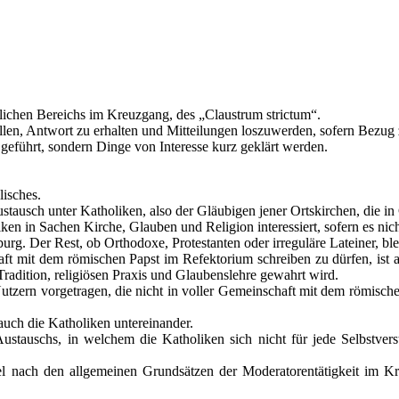
stlichen Bereichs im Kreuzgang, des „Claustrum strictum“.
ellen, Antwort zu erhalten und Mitteilungen loszuwerden, sofern Bezug
geführt, sondern Dinge von Interesse kurz geklärt werden.
isches.
tausch unter Katholiken, also der Gläubigen jener Ortskirchen, die i
ken in Sachen Kirche, Glauben und Religion interessiert, sofern es nich
urg. Der Rest, ob Orthodoxe, Protestanten oder irreguläre Lateiner, blei
ft mit dem römischen Papst im Refektorium schreiben zu dürfen, ist a
Tradition, religiösen Praxis und Glaubenslehre gewahrt wird.
utzern vorgetragen, die nicht in voller Gemeinschaft mit dem römisc
uch die Katholiken untereinander.
stauschs, in welchem die Katholiken sich nicht für jede Selbstvers
el nach den allgemeinen Grundsätzen der Moderatorentätigkeit im K