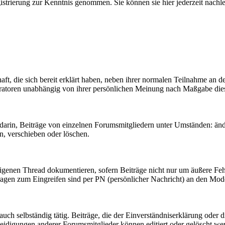
gistrierung zur Kenntnis genommen. Sie können sie hier jederzeit nachl
t, die sich bereit erklärt haben, neben ihrer normalen Teilnahme an d
oderatoren unabhängig von ihrer persönlichen Meinung nach Maßgabe die
arin, Beiträge von einzelnen Forumsmitgliedern unter Umständen: änd
, verschieben oder löschen.
igenen Thread dokumentieren, sofern Beiträge nicht nur um äußere Feh
agen zum Eingreifen sind per PN (persönlicher Nachricht) an den Mode
ch selbständig tätig. Beiträge, die der Einverständniserklärung oder
leidigungen anderer Forumsmitglieder können editiert oder gelöscht w