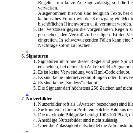
Regeln – nur kurze Auszüge zulässig; soll die L
verweisen.
Ausgenommen hiervon sind lediglich Texte, bei dene
katholisches Forum wie der Kreuzgang ein Medium
bischöflichen Hirtenworten u. ä. vermutet werden.
Bei Verstößen gegen die vorgenannten Regeln sin
geschehen, den Verstoß zu beseitigen. Ist der Ver
eingreifen. In schwerwiegenden Fällen kann eine
Nachfrage sofort zu löschen.
#
Signaturen
Signaturen im Sinne dieser Regel sind jene Sprüch
erscheinen, bei dem er im Ankreuzfeld »Signatur 
Es ist keine Verwendung von Html-Code erlaubt.
Es sind keine Internetverknüpfungen oder -hinweis
Es sind keine „Smileys“ erlaubt.
Die Signatur darf höchstens 256 Zeichen auf nicht
#
Nutzerbilder
Nutzerbilder (oft als „Avatare“ bezeichnet) sind 
Sie können in Ihrem Profil ein solches Bild aus d
Die maximale Bildgröße beträgt 100×100 Pixel, d
Anstößige Nutzerbilder sind nicht zulässig.
Über die Zulässigkeit entscheidet die Administrati
#