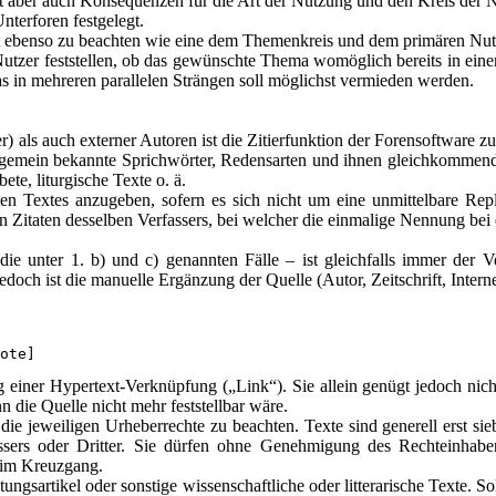
at aber auch Konsequenzen für die Art der Nutzung und den Kreis der N
nterforen festgelegt.
st ebenso zu beachten wie eine dem Themenkreis und dem primären Nu
utzer feststellen, ob das gewünschte Thema womöglich bereits in eine
s in mehreren parallelen Strängen soll möglichst vermieden werden.
r) als auch externer Autoren ist die Zitierfunktion der Forensoftware 
allgemein bekannte Sprichwörter, Redensarten und ihnen gleichkommend
te, liturgische Texte o. ä.
erten Textes anzugeben, sofern es sich nicht um eine unmittelbare R
Zitaten desselben Verfassers, bei welcher die einmalige Nennung bei de
e unter 1. b) und c) genannten Fälle – ist gleichfalls immer der Ver
doch ist die manuelle Ergänzung der Quelle (Autor, Zeitschrift, Internet
ote]
ng einer Hypertext-Verknüpfung („Link“). Sie allein genügt jedoch nicht
ie Quelle nicht mehr feststellbar wäre.
 die jeweiligen Urheberrechte zu beachten. Texte sind generell erst si
ssers oder Dritter. Sie dürfen ohne Genehmigung des Rechteinhabe
t im Kreuzgang.
eitungsartikel oder sonstige wissenschaftliche oder litterarische Texte. 