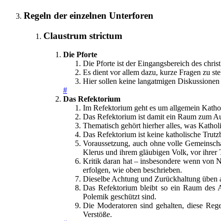
Regeln der einzelnen Unterforen
Claustrum strictum
Die Pforte
Die Pforte ist der Eingangsbereich des chri
Es dient vor allem dazu, kurze Fragen zu st
Hier sollen keine langatmigen Diskussionen 
#
Das Refektorium
Im Refektorium geht es um allgemein Kathol
Das Refektorium ist damit ein Raum zum Aus
Thematisch gehört hierher alles, was Katholi
Das Refektorium ist keine katholische Trutzb
Voraussetzung, auch ohne volle Gemeinscha
Klerus und ihrem gläubigen Volk, vor ihrer 
Kritik daran hat – insbesondere wenn von N
erfolgen, wie oben beschrieben.
Dieselbe Achtung und Zurückhaltung üben a
Das Refektorium bleibt so ein Raum des Au
Polemik geschützt sind.
Die Moderatoren sind gehalten, diese Reg
Verstöße.