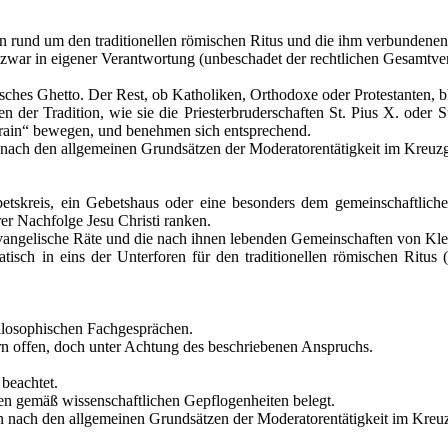
n rund um den traditionellen römischen Ritus und die ihm verbundene
d zwar in eigener Verantwortung (unbeschadet der rechtlichen Gesamtve
tisches Ghetto. Der Rest, ob Katholiken, Orthodoxe oder Protestanten, bl
r Tradition, wie sie die Priesterbruderschaften St. Pius X. oder St. 
rrain“ bewegen, und benehmen sich entsprechend.
l nach den allgemeinen Grundsätzen der Moderatorentätigkeit im Kreu
etskreis, ein Gebetshaus oder eine besonders dem gemeinschaftlic
er Nachfolge Jesu Christi ranken.
 evangelische Räte und die nach ihnen lebenden Gemeinschaften von Kle
ch in eins der Unterforen für den traditionellen römischen Ritus (Sa
ilosophischen Fachgesprächen.
ern offen, doch unter Achtung des beschriebenen Anspruchs.
beachtet.
en gemäß wissenschaftlichen Gepflogenheiten belegt.
n nach den allgemeinen Grundsätzen der Moderatorentätigkeit im Kreu