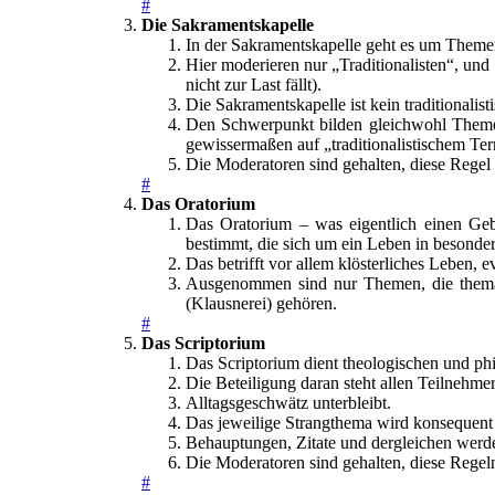
#
Die Sakramentskapelle
In der Sakramentskapelle geht es um Theme
Hier moderieren nur „Traditionalisten“, un
nicht zur Last fällt).
Die Sakramentskapelle ist kein traditionalis
Den Schwerpunkt bilden gleichwohl Themen de
gewissermaßen auf „traditionalistischem Te
Die Moderatoren sind gehalten, diese Rege
#
Das Oratorium
Das Oratorium – was eigentlich einen Geb
bestimmt, die sich um ein Leben in besonder
Das betrifft vor allem klösterliches Leben,
Ausgenommen sind nur Themen, die thematis
(Klausnerei) gehören.
#
Das Scriptorium
Das Scriptorium dient theologischen und ph
Die Beteiligung daran steht allen Teilnehm
Alltagsgeschwätz unterbleibt.
Das jeweilige Strangthema wird konsequent 
Behauptungen, Zitate und dergleichen werd
Die Moderatoren sind gehalten, diese Regel
#