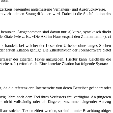
utzer.
tzerkreis gegenüber angemessene Verhaltens- und Ausdrucksweise.
m vorhandenen Strang diskutiert wird. Dabei ist die Suchfunktion des
zu benutzen. Ausgenommen sind davon nur: a) kurze, syntaktisch direkt
e Zitate (wie z. B.: »Die Axt im Haus erspart den Zimmermann«); c)
eplik handelt, bei welcher der Leser den Urheber ohne langes Suchen
r ersten Zitation genügt. Die Zitierfunktion der Forensoftware bietet
fasser des zitierten Textes anzugeben. Hierfür kann gleichfalls die
seite o. ä.) erforderlich. Eine korrekte Zitation hat folgende Syntax:
, da die referenzierte Internetseite von deren Betreiber geändert oder
ebzig Jahre nach dem Tod ihres Verfassers frei verfügbar. An jüngeren
rs nicht vollständig oder als längerer, zusammenhängender Auszug
Soll aus solchen Texten zitiert werden, so sind – unter Beachtung obiger