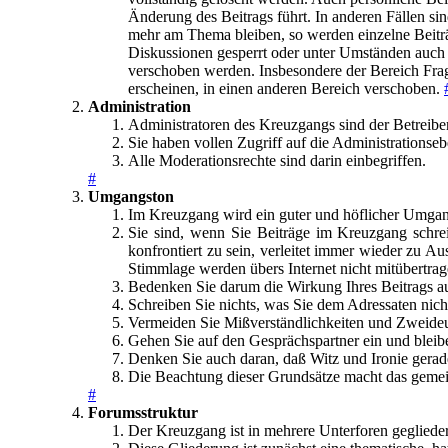
Änderung des Beitrags führt. In anderen Fällen s
mehr am Thema bleiben, so werden einzelne Beiträ
Diskussionen gesperrt oder unter Umständen auch 
verschoben werden. Insbesondere der Bereich Frag
erscheinen, in einen anderen Bereich verschoben.
Administration
Administratoren des Kreuzgangs sind der Betreiber
Sie haben vollen Zugriff auf die Administrationse
Alle Moderationsrechte sind darin einbegriffen.
#
Umgangston
Im Kreuzgang wird ein guter und höflicher Umgan
Sie sind, wenn Sie Beiträge im Kreuzgang schrei
konfrontiert zu sein, verleitet immer wieder zu 
Stimmlage werden übers Internet nicht mitübertrag
Bedenken Sie darum die Wirkung Ihres Beitrags auf
Schreiben Sie nichts, was Sie dem Adressaten nicht
Vermeiden Sie Mißverständlichkeiten und Zweideu
Gehen Sie auf den Gesprächspartner ein und bleibe
Denken Sie auch daran, daß Witz und Ironie gerade
Die Beachtung dieser Grundsätze macht das gemei
#
Forumsstruktur
Der Kreuzgang ist in mehrere Unterforen geglieder