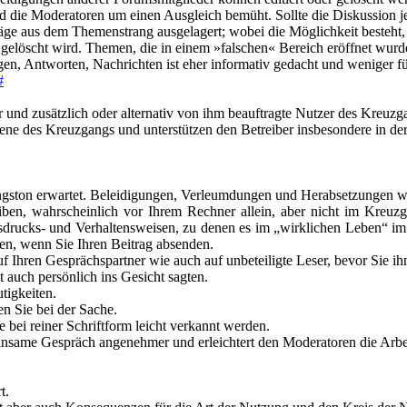
ind die Moderatoren um einen Ausgleich bemüht. Sollte die Diskussion 
ge aus dem Themenstrang ausgelagert; wobei die Möglichkeit besteht, d
gelöscht wird. Themen, die in einem »falschen« Bereich eröffnet wur
en, Antworten, Nachrichten ist eher informativ gedacht und weniger f
#
 und zusätzlich oder alternativ von ihm beauftragte Nutzer des Kreuz
bene des Kreuzgangs und unterstützen den Betreiber insbesondere in d
gston erwartet. Beleidigungen, Verleumdungen und Herabsetzungen wer
ben, wahrscheinlich vor Ihrem Rechner allein, aber nicht im Kreuzga
Ausdrucks- und Verhaltensweisen, zu denen es im „wirklichen Leben“ i
en, wenn Sie Ihren Beitrag absenden.
 Ihren Gesprächspartner wie auch auf unbeteiligte Leser, bevor Sie ih
 auch persönlich ins Gesicht sagten.
tigkeiten.
n Sie bei der Sache.
 bei reiner Schriftform leicht verkannt werden.
nsame Gespräch angenehmer und erleichtert den Moderatoren die Arbe
t.