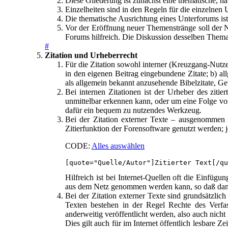
Diese Gliederung ist zunächst eine thematische, h
Einzelheiten sind in den Regeln für die einzelnen U
Die thematische Ausrichtung eines Unterforums i
Vor der Eröffnung neuer Themenstränge soll der N
Forums hilfreich. Die Diskussion desselben Thema
#
Zitation und Urheberrecht
Für die Zitation sowohl interner (Kreuzgang-Nutze
in den eigenen Beitrag eingebundene Zitate; b) 
als allgemein bekannt anzusehende Bibelzitate, Gebe
Bei internen Zitationen ist der Urheber des ziti
unmittelbar erkennen kann, oder um eine Folge von 
dafür ein bequem zu nutzendes Werkzeug.
Bei der Zitation externer Texte – ausgenommen di
Zitierfunktion der Forensoftware genutzt werden; je
CODE:
Alles auswählen
[quote="Quelle/Autor"]Zitierter Text[/qu
Hilfreich ist bei Internet-Quellen oft die Einfügu
aus dem Netz genommen werden kann, so daß dann d
Bei der Zitation externer Texte sind grundsätzlich
Texten bestehen in der Regel Rechte des Verfa
anderweitig veröffentlicht werden, also auch nich
Dies gilt auch für im Internet öffentlich lesbare Z