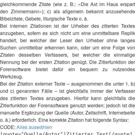
gleichkommende Zitate (wie z. B.: »Die Axt im Haus erspart
den Zimmermann«); c) als allgemein bekannt anzusehende
Bibelzitate, Gebete, liturgische Texte o. ä.
Bei internen Zitationen ist der Urheber des zitierten Textes
anzugeben, sofern es sich nicht um eine unmittelbare Replik
handelt, bei welcher der Leser den Urheber ohne langes
Suchen unmittelbar erkennen kann, oder um eine Folge von
Zitaten desselben Verfassers, bei welcher die einmalige
Nennung bei der ersten Zitation genügt. Die Zitierfunktion der
Forensoftware bietet dafür ein bequem zu nutzendes
Werkzeug.
Bei der Zitation externer Texte – ausgenommen die unter 1. b)
und c) genannten Fälle – ist gleichfalls immer der Verfasser
des zitierten Textes anzugeben. Hierfür kann gleichfalls die
Zitierfunktion der Forensoftware genutzt werden; jedoch ist die
manuelle Ergänzung der Quelle (Autor, Zeitschrift, Internetseite
o. ä.) erforderlich. Eine korrekte Zitation hat folgende Syntax:
CODE:
Alles auswählen
[quote="Quelle/Autor"]Zitierter Text[/quote]