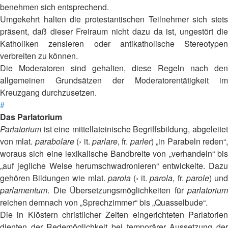
benehmen sich entsprechend.
Umgekehrt halten die protestantischen Teilnehmer sich stets
präsent, daß dieser Freiraum nicht dazu da ist, ungestört die
Katholiken zensieren oder antikatholische Stereotypen
verbreiten zu können.
Die Moderatoren sind gehalten, diese Regeln nach den
allgemeinen Grundsätzen der Moderatorentätigkeit im
Kreuzgang durchzusetzen.
#
Das Parlatorium
Parlatorium
ist eine mittellateinische Begriffsbildung, abgeleitet
von mlat.
parabolare
(› it.
parlare
, fr.
parler
) „in Parabeln reden“
woraus sich eine lexikalische Bandbreite von „verhandeln“ bis
„auf jegliche Weise herumschwadronieren“ entwickelte. Dazu
gehören Bildungen wie mlat.
parola
(› it.
parola
, fr.
parole
) un
parlamentum
. Die Übersetzungsmöglichkeiten für
parlatorium
reichen demnach von „Sprechzimmer“ bis „Quasselbude“.
Die in Klöstern christlicher Zeiten eingerichteten Parlatorien
dienten der Redemöglichkeit bei temporärer Aussetzung der