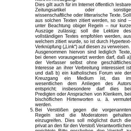
Dies gilt auch für im Internet öffentlich lesbare
Zeitungsartikel oder sonstige
wissenschaftliche oder litterarische Texte. Soll
aus solchen Texten zitiert werden, so sind –
unter Beachtung obiger Regeln – nur kurze
Auszüge zulässig; soll die Lektüre des
vollständigen Textes empfohlen werden, aus
welchem zitiert wurde, so ist durch Hypertext-
Verknüpfung („Link“) auf diesen zu verweisen.
Ausgenommen hiervon sind lediglich Texte,
bei denen vorausgesetzt werden darf, daß a)
der Verfasser selbst ohne geschäftliches
Interesse an ihrer Verbreitung interessiert ist
und daß b) ein katholisches Forum wie der
Kreuzgang ein Medium ist, das im
wesentlichen dem Anliegen des Autors
entspricht; insbesondere darf dies bei
Predigten oder Ansprachen von Klerikern, bei
bischöflichen Hirtenworten u. ä. vermutet
werden.
Bei Verstößen gegen die vorgenannten
Regeln sind die Moderatoren gehalten
einzugreifen. Dies soll möglichst durch die
privat an den für den Verstoß Verantwortlichen
gerichtete Bitte geschehen, den Verstoß zu