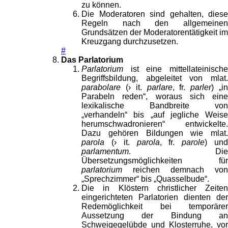
zu können.
Die Moderatoren sind gehalten, diese
Regeln nach den allgemeinen
Grundsätzen der Moderatorentätigkeit im
Kreuzgang durchzusetzen.
#
Das Parlatorium
Parlatorium
ist eine mittellateinische
Begriffsbildung, abgeleitet von mlat.
parabolare
(› it.
parlare
, fr.
parler
) „i
Parabeln reden“, woraus sich eine
lexikalische Bandbreite von
„verhandeln“ bis „auf jegliche Weise
herumschwadronieren“ entwickelte.
Dazu gehören Bildungen wie mlat.
parola
(› it.
parola
, fr.
parole
) un
parlamentum
. Die
Übersetzungsmöglichkeiten für
parlatorium
reichen demnach von
„Sprechzimmer“ bis „Quasselbude“.
Die in Klöstern christlicher Zeiten
eingerichteten Parlatorien dienten der
Redemöglichkeit bei temporärer
Aussetzung der Bindung an
Schweigegelübde und Klosterruhe, vor