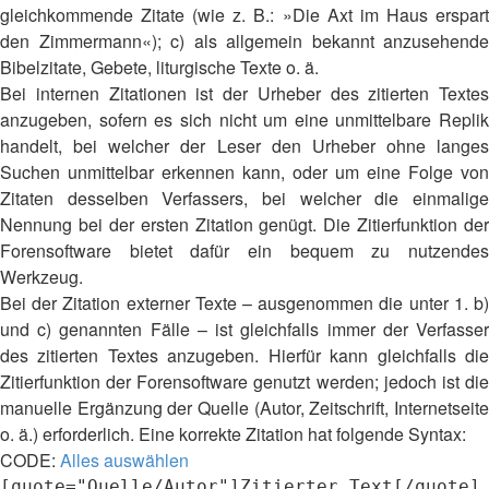
gleichkommende Zitate (wie z. B.: »Die Axt im Haus erspart
den Zimmermann«); c) als allgemein bekannt anzusehende
Bibelzitate, Gebete, liturgische Texte o. ä.
Bei internen Zitationen ist der Urheber des zitierten Textes
anzugeben, sofern es sich nicht um eine unmittelbare Replik
handelt, bei welcher der Leser den Urheber ohne langes
Suchen unmittelbar erkennen kann, oder um eine Folge von
Zitaten desselben Verfassers, bei welcher die einmalige
Nennung bei der ersten Zitation genügt. Die Zitierfunktion der
Forensoftware bietet dafür ein bequem zu nutzendes
Werkzeug.
Bei der Zitation externer Texte – ausgenommen die unter 1. b)
und c) genannten Fälle – ist gleichfalls immer der Verfasser
des zitierten Textes anzugeben. Hierfür kann gleichfalls die
Zitierfunktion der Forensoftware genutzt werden; jedoch ist die
manuelle Ergänzung der Quelle (Autor, Zeitschrift, Internetseite
o. ä.) erforderlich. Eine korrekte Zitation hat folgende Syntax:
CODE:
Alles auswählen
[quote="Quelle/Autor"]Zitierter Text[/quote]