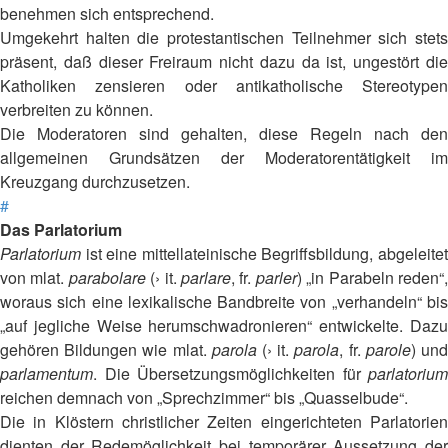
benehmen sich entsprechend.
Umgekehrt halten die protestantischen Teilnehmer sich stets
präsent, daß dieser Freiraum nicht dazu da ist, ungestört die
Katholiken zensieren oder antikatholische Stereotypen
verbreiten zu können.
Die Moderatoren sind gehalten, diese Regeln nach den
allgemeinen Grundsätzen der Moderatorentätigkeit im
Kreuzgang durchzusetzen.
#
Das Parlatorium
Parlatorium
ist eine mittellateinische Begriffsbildung, abgeleitet
von mlat.
parabolare
(› it.
parlare
, fr.
parler
) „in Parabeln reden“
woraus sich eine lexikalische Bandbreite von „verhandeln“ bis
„auf jegliche Weise herumschwadronieren“ entwickelte. Dazu
gehören Bildungen wie mlat.
parola
(› it.
parola
, fr.
parole
) un
parlamentum
. Die Übersetzungsmöglichkeiten für
parlatorium
reichen demnach von „Sprechzimmer“ bis „Quasselbude“.
Die in Klöstern christlicher Zeiten eingerichteten Parlatorien
dienten der Redemöglichkeit bei temporärer Aussetzung der