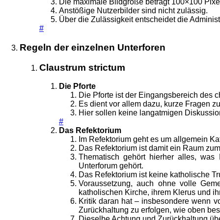
Die maximale Bildgröße beträgt 100×100 Pixe
Anstößige Nutzerbilder sind nicht zulässig.
Über die Zulässigkeit entscheidet die Administ
#
Regeln der einzelnen Unterforen
Claustrum strictum
Die Pforte
Die Pforte ist der Eingangsbereich des c
Es dient vor allem dazu, kurze Fragen zu
Hier sollen keine langatmigen Diskussio
#
Das Refektorium
Im Refektorium geht es um allgemein Ka
Das Refektorium ist damit ein Raum zum 
Thematisch gehört hierher alles, was 
Unterforum gehört.
Das Refektorium ist keine katholische Tru
Voraussetzung, auch ohne volle Gemei
katholischen Kirche, ihrem Klerus und ih
Kritik daran hat – insbesondere wenn v
Zurückhaltung zu erfolgen, wie oben bes
Dieselbe Achtung und Zurückhaltung übe