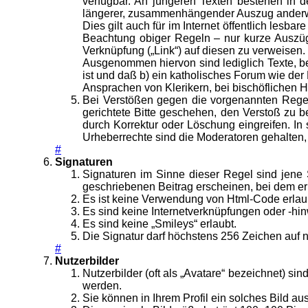
verfügbar. An jüngeren Texten bestehen in d
längerer, zusammenhängender Auszug anderweit
Dies gilt auch für im Internet öffentlich lesba
Beachtung obiger Regeln – nur kurze Auszüge
Verknüpfung („Link“) auf diesen zu verweisen.
Ausgenommen hiervon sind lediglich Texte, bei
ist und daß b) ein katholisches Forum wie der
Ansprachen von Klerikern, bei bischöflichen H
Bei Verstößen gegen die vorgenannten Regeln
gerichtete Bitte geschehen, den Verstoß zu bes
durch Korrektur oder Löschung eingreifen. 
Urheberrechte sind die Moderatoren gehalten,
#
Signaturen
Signaturen im Sinne dieser Regel sind jene 
geschriebenen Beitrag erscheinen, bei dem er
Es ist keine Verwendung von Html-Code erlau
Es sind keine Internetverknüpfungen oder -hin
Es sind keine „Smileys“ erlaubt.
Die Signatur darf höchstens 256 Zeichen auf n
#
Nutzerbilder
Nutzerbilder (oft als „Avatare“ bezeichnet) si
werden.
Sie können in Ihrem Profil ein solches Bild a