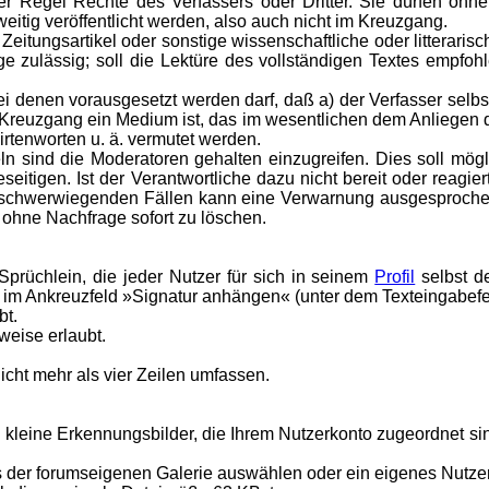
er Regel Rechte des Verfassers oder Dritter. Sie dürfen ohn
ig veröffentlicht werden, also auch nicht im Kreuzgang.
re Zeitungsartikel oder sonstige wissenschaftliche oder litteraris
 zulässig; soll die Lektüre des vollständigen Textes empfohl
 denen vorausgesetzt werden darf, daß a) der Verfasser selbst 
 Kreuzgang ein Medium ist, das im wesentlichen dem Anliegen de
irtenworten u. ä. vermutet werden.
 sind die Moderatoren gehalten einzugreifen. Dies soll mögli
eitigen. Ist der Verantwortliche dazu nicht bereit oder reagier
In schwerwiegenden Fällen kann eine Verwarnung ausgesproch
 ohne Nachfrage sofort zu löschen.
Sprüchlein, die jeder Nutzer für sich in seinem
Profil
selbst d
 im Ankreuzfeld »Signatur anhängen« (unter dem Texteingabefe
bt.
weise erlaubt.
icht mehr als vier Zeilen umfassen.
nd kleine Erkennungsbilder, die Ihrem Nutzerkonto zugeordnet si
us der forumseigenen Galerie auswählen oder ein eigenes Nutze