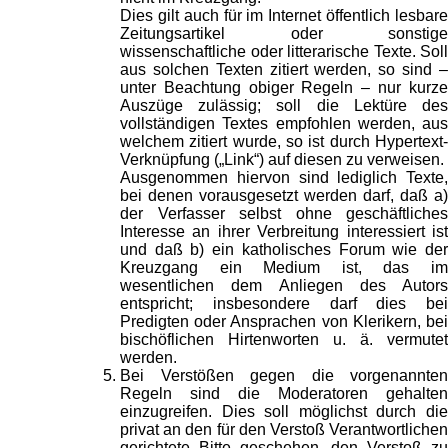
Dies gilt auch für im Internet öffentlich lesbare
Zeitungsartikel oder sonstige
wissenschaftliche oder litterarische Texte. Soll
aus solchen Texten zitiert werden, so sind –
unter Beachtung obiger Regeln – nur kurze
Auszüge zulässig; soll die Lektüre des
vollständigen Textes empfohlen werden, aus
welchem zitiert wurde, so ist durch Hypertext-
Verknüpfung („Link“) auf diesen zu verweisen.
Ausgenommen hiervon sind lediglich Texte,
bei denen vorausgesetzt werden darf, daß a)
der Verfasser selbst ohne geschäftliches
Interesse an ihrer Verbreitung interessiert ist
und daß b) ein katholisches Forum wie der
Kreuzgang ein Medium ist, das im
wesentlichen dem Anliegen des Autors
entspricht; insbesondere darf dies bei
Predigten oder Ansprachen von Klerikern, bei
bischöflichen Hirtenworten u. ä. vermutet
werden.
Bei Verstößen gegen die vorgenannten
Regeln sind die Moderatoren gehalten
einzugreifen. Dies soll möglichst durch die
privat an den für den Verstoß Verantwortlichen
gerichtete Bitte geschehen, den Verstoß zu