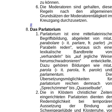
zu können.
Die Moderatoren sind gehalten, diese
Regeln nach den allgemeinen
Grundsätzen der Moderatorentätigkeit im
Kreuzgang durchzusetzen.
#
Das Parlatorium
Parlatorium
ist eine mittellateinische
Begriffsbildung, abgeleitet von mlat.
parabolare
(› it.
parlare
, fr.
parler
) „i
Parabeln reden“, woraus sich eine
lexikalische Bandbreite von
„verhandeln“ bis „auf jegliche Weise
herumschwadronieren“ entwickelte.
Dazu gehören Bildungen wie mlat.
parola
(› it.
parola
, fr.
parole
) un
parlamentum
. Die
Übersetzungsmöglichkeiten für
parlatorium
reichen demnach von
„Sprechzimmer“ bis „Quasselbude“.
Die in Klöstern christlicher Zeiten
eingerichteten Parlatorien dienten der
Redemöglichkeit bei temporärer
Aussetzung der Bindung an
Schweigegelübde und Klosterruhe, vor