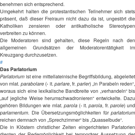
benehmen sich entsprechend.
Umgekehrt halten die protestantischen Teilnehmer sich stets
präsent, daß dieser Freiraum nicht dazu da ist, ungestört die
Katholiken zensieren oder antikatholische Stereotypen
verbreiten zu können.
Die Moderatoren sind gehalten, diese Regeln nach den
allgemeinen Grundsätzen der Moderatorentätigkeit im
Kreuzgang durchzusetzen.
#
Das Parlatorium
Parlatorium
ist eine mittellateinische Begriffsbildung, abgeleitet
von mlat.
parabolare
(› it.
parlare
, fr.
parler
) „in Parabeln reden“
woraus sich eine lexikalische Bandbreite von „verhandeln“ bis
„auf jegliche Weise herumschwadronieren“ entwickelte. Dazu
gehören Bildungen wie mlat.
parola
(› it.
parola
, fr.
parole
) un
parlamentum
. Die Übersetzungsmöglichkeiten für
parlatorium
reichen demnach von „Sprechzimmer“ bis „Quasselbude“.
Die in Klöstern christlicher Zeiten eingerichteten Parlatorien
dienten der Redemöglichkeit bei temporärer Aussetzung der