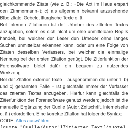
gleichkommende Zitate (wie z. B.: »Die Axt im Haus erspart
den Zimmermann«); c) als allgemein bekannt anzusehende
Bibelzitate, Gebete, liturgische Texte o. ä.
Bei internen Zitationen ist der Urheber des zitierten Textes
anzugeben, sofern es sich nicht um eine unmittelbare Replik
handelt, bei welcher der Leser den Urheber ohne langes
Suchen unmittelbar erkennen kann, oder um eine Folge von
Zitaten desselben Verfassers, bei welcher die einmalige
Nennung bei der ersten Zitation genügt. Die Zitierfunktion der
Forensoftware bietet dafür ein bequem zu nutzendes
Werkzeug.
Bei der Zitation externer Texte – ausgenommen die unter 1. b)
und c) genannten Fälle – ist gleichfalls immer der Verfasser
des zitierten Textes anzugeben. Hierfür kann gleichfalls die
Zitierfunktion der Forensoftware genutzt werden; jedoch ist die
manuelle Ergänzung der Quelle (Autor, Zeitschrift, Internetseite
o. ä.) erforderlich. Eine korrekte Zitation hat folgende Syntax:
CODE:
Alles auswählen
[quote="Quelle/Autor"]Zitierter Text[/quote]