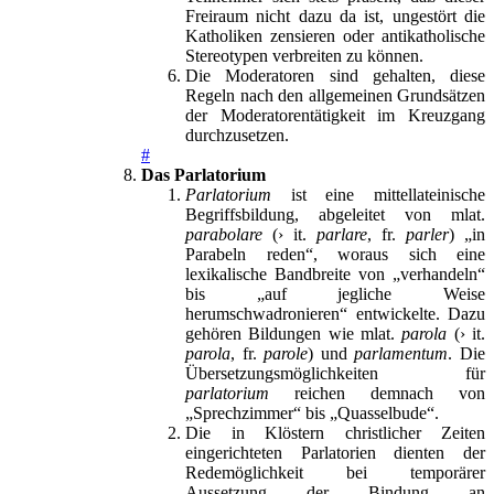
Freiraum nicht dazu da ist, ungestört die
Katholiken zensieren oder antikatholische
Stereotypen verbreiten zu können.
Die Moderatoren sind gehalten, diese
Regeln nach den allgemeinen Grundsätzen
der Moderatorentätigkeit im Kreuzgang
durchzusetzen.
#
Das Parlatorium
Parlatorium
ist eine mittellateinische
Begriffsbildung, abgeleitet von mlat.
parabolare
(› it.
parlare
, fr.
parler
) „in
Parabeln reden“, woraus sich eine
lexikalische Bandbreite von „verhandeln“
bis „auf jegliche Weise
herumschwadronieren“ entwickelte. Dazu
gehören Bildungen wie mlat.
parola
(› it.
parola
, fr.
parole
) und
parlamentum
. Die
Übersetzungsmöglichkeiten für
parlatorium
reichen demnach von
„Sprechzimmer“ bis „Quasselbude“.
Die in Klöstern christlicher Zeiten
eingerichteten Parlatorien dienten der
Redemöglichkeit bei temporärer
Aussetzung der Bindung an