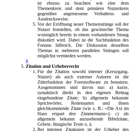
ist ebenso zu beachten wie eine dem
Themenkreis und dem primären Nutzerkreis
gegenüber angemessene Verhaltens- und
Ausdrucksweise.
Vor der Eröffnung neuer Themenstränge soll der
Nutzer feststellen, ob das gewünschte Thema
womöglich bereits in einem vorhandenen Strang
diskutiert wird. Dabei ist die Suchfunktion des
Forums hilfreich. Die Diskussion desselben
Themas in mehreren parallelen Strängen soll
möglichst vermieden werden.
#
Zitation und Urheberrecht
Für die Zitation sowohl interner (Kreuzgang-
Nutzer) als auch externer Autoren ist die
Zitierfunktion der Forensoftware zu benutzen.
Ausgenommen sind davon nur: a) kurze,
syntaktisch direkt in den eigenen Beitrag
eingebundene Zitate; b) allgemein bekannte
Sprichwörter, Redensarten und ihnen
gleichkommende Zitate (wie z. B.: »Die Axt im
Haus erspart den Zimmermann«); c) als
allgemein bekannt anzusehende Bibelzitate,
Gebete, liturgische Texte o. ä.
Bei internen Zitationen ist der Urheber des