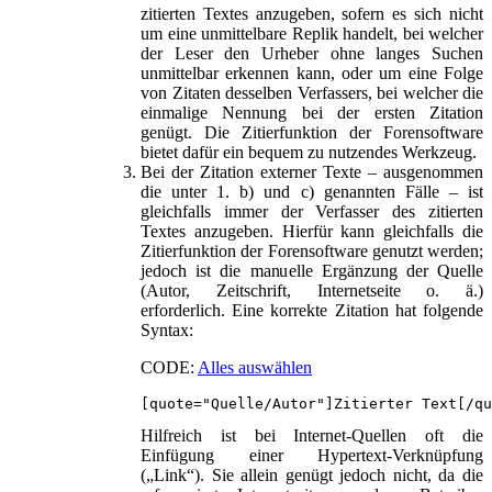
zitierten Textes anzugeben, sofern es sich nicht
um eine unmittelbare Replik handelt, bei welcher
der Leser den Urheber ohne langes Suchen
unmittelbar erkennen kann, oder um eine Folge
von Zitaten desselben Verfassers, bei welcher die
einmalige Nennung bei der ersten Zitation
genügt. Die Zitierfunktion der Forensoftware
bietet dafür ein bequem zu nutzendes Werkzeug.
Bei der Zitation externer Texte – ausgenommen
die unter 1. b) und c) genannten Fälle – ist
gleichfalls immer der Verfasser des zitierten
Textes anzugeben. Hierfür kann gleichfalls die
Zitierfunktion der Forensoftware genutzt werden;
jedoch ist die manuelle Ergänzung der Quelle
(Autor, Zeitschrift, Internetseite o. ä.)
erforderlich. Eine korrekte Zitation hat folgende
Syntax:
CODE:
Alles auswählen
[quote="Quelle/Autor"]Zitierter Text[/qu
Hilfreich ist bei Internet-Quellen oft die
Einfügung einer Hypertext-Verknüpfung
(„Link“). Sie allein genügt jedoch nicht, da die