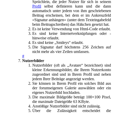
Sprüchlein, die jeder Nutzer für sich in seinem
Profil
selbst definieren kann und die dann
automatisch unter jedem von ihm geschriebenen
Beitrag erscheinen, bei dem er im Ankreuzfeld
»Signatur anhängen« (unter dem Texteingabefeld
beim Beitragschreiben) das Häkchen gesetzt hat.
Es ist keine Verwendung von Html-Code erlaubt.
Es sind keine Internetverknüpfungen oder -
hinweise erlaubt.
Es sind keine „Smileys“ erlaubt.
Die Signatur darf höchstens 256 Zeichen auf
nicht mehr als vier Zeilen umfassen.
#
Nutzerbilder
Nutzerbilder (oft als „Avatare“ bezeichnet) sind
kleine Erkennungsbilder, die Ihrem Nutzerkonto
zugeordnet sind und in Ihrem Profil und neben
jedem Ihrer Beiträge angezeigt werden.
Sie können in Ihrem Profil ein solches Bild aus
der forumseigenen Galerie auswählen oder ein
eigenes Nutzerbild hochladen.
Die maximale Bildgröße beträgt 100×100 Pixel,
die maximale Dateigröße 63 KByte.
Anstößige Nutzerbilder sind nicht zulässig.
Über die Zulässigkeit entscheidet die