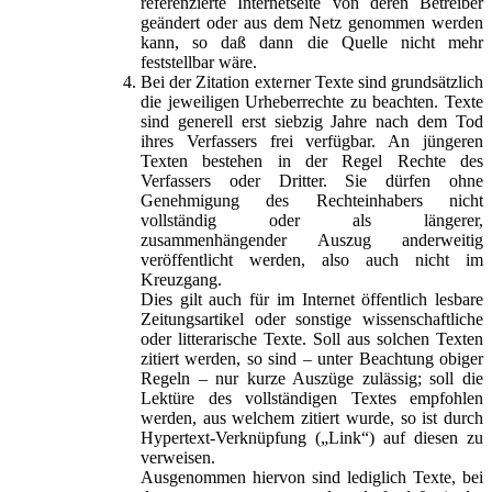
referenzierte Internetseite von deren Betreiber
geändert oder aus dem Netz genommen werden
kann, so daß dann die Quelle nicht mehr
feststellbar wäre.
Bei der Zitation externer Texte sind grundsätzlich
die jeweiligen Urheberrechte zu beachten. Texte
sind generell erst siebzig Jahre nach dem Tod
ihres Verfassers frei verfügbar. An jüngeren
Texten bestehen in der Regel Rechte des
Verfassers oder Dritter. Sie dürfen ohne
Genehmigung des Rechteinhabers nicht
vollständig oder als längerer,
zusammenhängender Auszug anderweitig
veröffentlicht werden, also auch nicht im
Kreuzgang.
Dies gilt auch für im Internet öffentlich lesbare
Zeitungsartikel oder sonstige wissenschaftliche
oder litterarische Texte. Soll aus solchen Texten
zitiert werden, so sind – unter Beachtung obiger
Regeln – nur kurze Auszüge zulässig; soll die
Lektüre des vollständigen Textes empfohlen
werden, aus welchem zitiert wurde, so ist durch
Hypertext-Verknüpfung („Link“) auf diesen zu
verweisen.
Ausgenommen hiervon sind lediglich Texte, bei