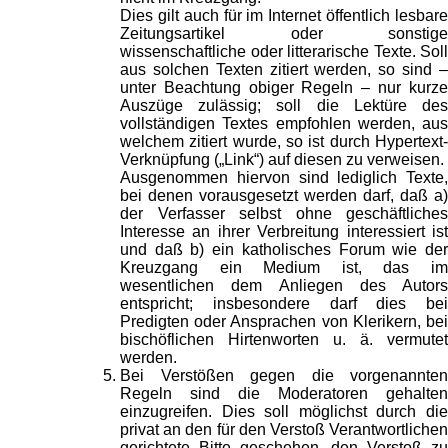
Dies gilt auch für im Internet öffentlich lesbare
Zeitungsartikel oder sonstige
wissenschaftliche oder litterarische Texte. Soll
aus solchen Texten zitiert werden, so sind –
unter Beachtung obiger Regeln – nur kurze
Auszüge zulässig; soll die Lektüre des
vollständigen Textes empfohlen werden, aus
welchem zitiert wurde, so ist durch Hypertext-
Verknüpfung („Link“) auf diesen zu verweisen.
Ausgenommen hiervon sind lediglich Texte,
bei denen vorausgesetzt werden darf, daß a)
der Verfasser selbst ohne geschäftliches
Interesse an ihrer Verbreitung interessiert ist
und daß b) ein katholisches Forum wie der
Kreuzgang ein Medium ist, das im
wesentlichen dem Anliegen des Autors
entspricht; insbesondere darf dies bei
Predigten oder Ansprachen von Klerikern, bei
bischöflichen Hirtenworten u. ä. vermutet
werden.
Bei Verstößen gegen die vorgenannten
Regeln sind die Moderatoren gehalten
einzugreifen. Dies soll möglichst durch die
privat an den für den Verstoß Verantwortlichen
gerichtete Bitte geschehen, den Verstoß zu