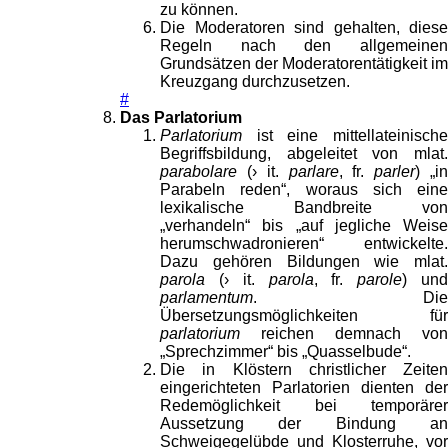
zu können.
Die Moderatoren sind gehalten, diese
Regeln nach den allgemeinen
Grundsätzen der Moderatorentätigkeit im
Kreuzgang durchzusetzen.
#
Das Parlatorium
Parlatorium
ist eine mittellateinische
Begriffsbildung, abgeleitet von mlat.
parabolare
(› it.
parlare
, fr.
parler
) „i
Parabeln reden“, woraus sich eine
lexikalische Bandbreite von
„verhandeln“ bis „auf jegliche Weise
herumschwadronieren“ entwickelte.
Dazu gehören Bildungen wie mlat.
parola
(› it.
parola
, fr.
parole
) un
parlamentum
. Die
Übersetzungsmöglichkeiten für
parlatorium
reichen demnach von
„Sprechzimmer“ bis „Quasselbude“.
Die in Klöstern christlicher Zeiten
eingerichteten Parlatorien dienten der
Redemöglichkeit bei temporärer
Aussetzung der Bindung an
Schweigegelübde und Klosterruhe, vor