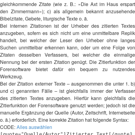
gleichkommende Zitate (wie z. B.: »Die Axt im Haus erspart
den Zimmermann«); c) als allgemein bekannt anzusehende
Bibelzitate, Gebete, liturgische Texte o. ä.
Bei internen Zitationen ist der Urheber des zitierten Textes
anzugeben, sofern es sich nicht um eine unmittelbare Replik
handelt, bei welcher der Leser den Urheber ohne langes
Suchen unmittelbar erkennen kann, oder um eine Folge von
Zitaten desselben Verfassers, bei welcher die einmalige
Nennung bei der ersten Zitation genügt. Die Zitierfunktion der
Forensoftware bietet dafür ein bequem zu nutzendes
Werkzeug.
Bei der Zitation externer Texte – ausgenommen die unter 1. b)
und c) genannten Fälle – ist gleichfalls immer der Verfasser
des zitierten Textes anzugeben. Hierfür kann gleichfalls die
Zitierfunktion der Forensoftware genutzt werden; jedoch ist die
manuelle Ergänzung der Quelle (Autor, Zeitschrift, Internetseite
o. ä.) erforderlich. Eine korrekte Zitation hat folgende Syntax:
CODE:
Alles auswählen
[quote="Quelle/Autor"]Zitierter Text[/quote]