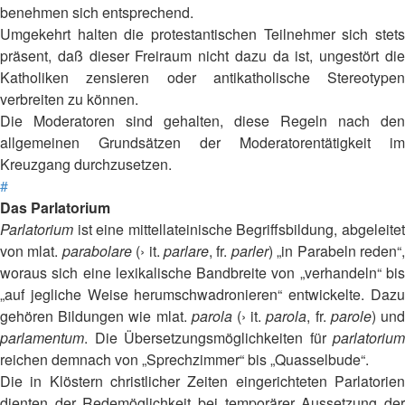
benehmen sich entsprechend.
Umgekehrt halten die protestantischen Teilnehmer sich stets
präsent, daß dieser Freiraum nicht dazu da ist, ungestört die
Katholiken zensieren oder antikatholische Stereotypen
verbreiten zu können.
Die Moderatoren sind gehalten, diese Regeln nach den
allgemeinen Grundsätzen der Moderatorentätigkeit im
Kreuzgang durchzusetzen.
#
Das Parlatorium
Parlatorium
ist eine mittellateinische Begriffsbildung, abgeleitet
von mlat.
parabolare
(› it.
parlare
, fr.
parler
) „in Parabeln reden“
woraus sich eine lexikalische Bandbreite von „verhandeln“ bis
„auf jegliche Weise herumschwadronieren“ entwickelte. Dazu
gehören Bildungen wie mlat.
parola
(› it.
parola
, fr.
parole
) un
parlamentum
. Die Übersetzungsmöglichkeiten für
parlatorium
reichen demnach von „Sprechzimmer“ bis „Quasselbude“.
Die in Klöstern christlicher Zeiten eingerichteten Parlatorien
dienten der Redemöglichkeit bei temporärer Aussetzung der