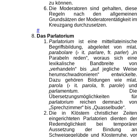
zu können.
Die Moderatoren sind gehalten, diese
Regeln nach den allgemeinen
Grundsätzen der Moderatorentätigkeit im
Kreuzgang durchzusetzen.
#
Das Parlatorium
Parlatorium
ist eine mittellateinische
Begriffsbildung, abgeleitet von mlat.
parabolare
(› it.
parlare
, fr.
parler
) „i
Parabeln reden“, woraus sich eine
lexikalische Bandbreite von
„verhandeln“ bis „auf jegliche Weise
herumschwadronieren“ entwickelte.
Dazu gehören Bildungen wie mlat.
parola
(› it.
parola
, fr.
parole
) un
parlamentum
. Die
Übersetzungsmöglichkeiten für
parlatorium
reichen demnach von
„Sprechzimmer“ bis „Quasselbude“.
Die in Klöstern christlicher Zeiten
eingerichteten Parlatorien dienten der
Redemöglichkeit bei temporärer
Aussetzung der Bindung an
Schweigegelübde und Klosterruhe, vor