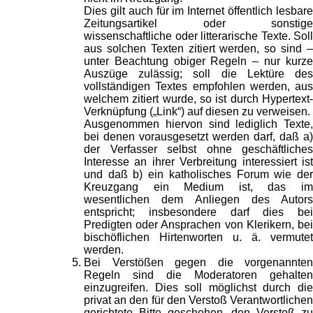
Dies gilt auch für im Internet öffentlich lesbare
Zeitungsartikel oder sonstige
wissenschaftliche oder litterarische Texte. Soll
aus solchen Texten zitiert werden, so sind –
unter Beachtung obiger Regeln – nur kurze
Auszüge zulässig; soll die Lektüre des
vollständigen Textes empfohlen werden, aus
welchem zitiert wurde, so ist durch Hypertext-
Verknüpfung („Link“) auf diesen zu verweisen.
Ausgenommen hiervon sind lediglich Texte,
bei denen vorausgesetzt werden darf, daß a)
der Verfasser selbst ohne geschäftliches
Interesse an ihrer Verbreitung interessiert ist
und daß b) ein katholisches Forum wie der
Kreuzgang ein Medium ist, das im
wesentlichen dem Anliegen des Autors
entspricht; insbesondere darf dies bei
Predigten oder Ansprachen von Klerikern, bei
bischöflichen Hirtenworten u. ä. vermutet
werden.
Bei Verstößen gegen die vorgenannten
Regeln sind die Moderatoren gehalten
einzugreifen. Dies soll möglichst durch die
privat an den für den Verstoß Verantwortlichen
gerichtete Bitte geschehen, den Verstoß zu