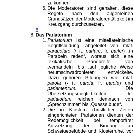
zu können.
Die Moderatoren sind gehalten, diese
Regeln nach den allgemeinen
Grundsätzen der Moderatorentätigkeit im
Kreuzgang durchzusetzen.
#
Das Parlatorium
Parlatorium
ist eine mittellateinische
Begriffsbildung, abgeleitet von mlat.
parabolare
(› it.
parlare
, fr.
parler
) „i
Parabeln reden“, woraus sich eine
lexikalische Bandbreite von
„verhandeln“ bis „auf jegliche Weise
herumschwadronieren“ entwickelte.
Dazu gehören Bildungen wie mlat.
parola
(› it.
parola
, fr.
parole
) un
parlamentum
. Die
Übersetzungsmöglichkeiten für
parlatorium
reichen demnach von
„Sprechzimmer“ bis „Quasselbude“.
Die in Klöstern christlicher Zeiten
eingerichteten Parlatorien dienten der
Redemöglichkeit bei temporärer
Aussetzung der Bindung an
Schweigegelübde und Klosterruhe, vor