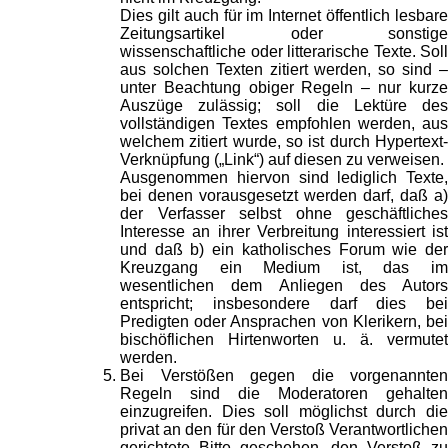
Dies gilt auch für im Internet öffentlich lesbare
Zeitungsartikel oder sonstige
wissenschaftliche oder litterarische Texte. Soll
aus solchen Texten zitiert werden, so sind –
unter Beachtung obiger Regeln – nur kurze
Auszüge zulässig; soll die Lektüre des
vollständigen Textes empfohlen werden, aus
welchem zitiert wurde, so ist durch Hypertext-
Verknüpfung („Link“) auf diesen zu verweisen.
Ausgenommen hiervon sind lediglich Texte,
bei denen vorausgesetzt werden darf, daß a)
der Verfasser selbst ohne geschäftliches
Interesse an ihrer Verbreitung interessiert ist
und daß b) ein katholisches Forum wie der
Kreuzgang ein Medium ist, das im
wesentlichen dem Anliegen des Autors
entspricht; insbesondere darf dies bei
Predigten oder Ansprachen von Klerikern, bei
bischöflichen Hirtenworten u. ä. vermutet
werden.
Bei Verstößen gegen die vorgenannten
Regeln sind die Moderatoren gehalten
einzugreifen. Dies soll möglichst durch die
privat an den für den Verstoß Verantwortlichen
gerichtete Bitte geschehen, den Verstoß zu