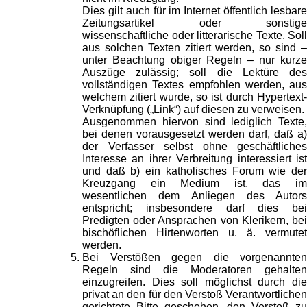
Dies gilt auch für im Internet öffentlich lesbare
Zeitungsartikel oder sonstige
wissenschaftliche oder litterarische Texte. Soll
aus solchen Texten zitiert werden, so sind –
unter Beachtung obiger Regeln – nur kurze
Auszüge zulässig; soll die Lektüre des
vollständigen Textes empfohlen werden, aus
welchem zitiert wurde, so ist durch Hypertext-
Verknüpfung („Link“) auf diesen zu verweisen.
Ausgenommen hiervon sind lediglich Texte,
bei denen vorausgesetzt werden darf, daß a)
der Verfasser selbst ohne geschäftliches
Interesse an ihrer Verbreitung interessiert ist
und daß b) ein katholisches Forum wie der
Kreuzgang ein Medium ist, das im
wesentlichen dem Anliegen des Autors
entspricht; insbesondere darf dies bei
Predigten oder Ansprachen von Klerikern, bei
bischöflichen Hirtenworten u. ä. vermutet
werden.
Bei Verstößen gegen die vorgenannten
Regeln sind die Moderatoren gehalten
einzugreifen. Dies soll möglichst durch die
privat an den für den Verstoß Verantwortlichen
gerichtete Bitte geschehen, den Verstoß zu