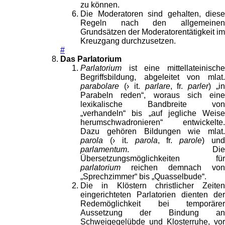
zu können.
Die Moderatoren sind gehalten, diese
Regeln nach den allgemeinen
Grundsätzen der Moderatorentätigkeit im
Kreuzgang durchzusetzen.
#
Das Parlatorium
Parlatorium
ist eine mittellateinische
Begriffsbildung, abgeleitet von mlat.
parabolare
(› it.
parlare
, fr.
parler
) „i
Parabeln reden“, woraus sich eine
lexikalische Bandbreite von
„verhandeln“ bis „auf jegliche Weise
herumschwadronieren“ entwickelte.
Dazu gehören Bildungen wie mlat.
parola
(› it.
parola
, fr.
parole
) un
parlamentum
. Die
Übersetzungsmöglichkeiten für
parlatorium
reichen demnach von
„Sprechzimmer“ bis „Quasselbude“.
Die in Klöstern christlicher Zeiten
eingerichteten Parlatorien dienten der
Redemöglichkeit bei temporärer
Aussetzung der Bindung an
Schweigegelübde und Klosterruhe, vor