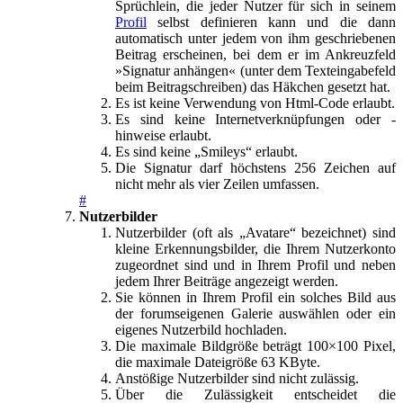
Sprüchlein, die jeder Nutzer für sich in seinem
Profil
selbst definieren kann und die dann
automatisch unter jedem von ihm geschriebenen
Beitrag erscheinen, bei dem er im Ankreuzfeld
»Signatur anhängen« (unter dem Texteingabefeld
beim Beitragschreiben) das Häkchen gesetzt hat.
Es ist keine Verwendung von Html-Code erlaubt.
Es sind keine Internetverknüpfungen oder -
hinweise erlaubt.
Es sind keine „Smileys“ erlaubt.
Die Signatur darf höchstens 256 Zeichen auf
nicht mehr als vier Zeilen umfassen.
#
Nutzerbilder
Nutzerbilder (oft als „Avatare“ bezeichnet) sind
kleine Erkennungsbilder, die Ihrem Nutzerkonto
zugeordnet sind und in Ihrem Profil und neben
jedem Ihrer Beiträge angezeigt werden.
Sie können in Ihrem Profil ein solches Bild aus
der forumseigenen Galerie auswählen oder ein
eigenes Nutzerbild hochladen.
Die maximale Bildgröße beträgt 100×100 Pixel,
die maximale Dateigröße 63 KByte.
Anstößige Nutzerbilder sind nicht zulässig.
Über die Zulässigkeit entscheidet die