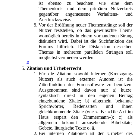
ist ebenso zu beachten wie eine dem
Themenkreis und dem primären Nutzerkreis
gegenüber angemessene Verhaltens- und
Ausdrucksweise.
Vor der Eröffnung neuer Themenstränge soll der
Nutzer feststellen, ob das gewünschte Thema
womöglich bereits in einem vorhandenen Strang
diskutiert wird. Dabei ist die Suchfunktion des
Forums hilfreich. Die Diskussion desselben
Themas in mehreren parallelen Strängen soll
möglichst vermieden werden.
#
Zitation und Urheberrecht
Für die Zitation sowohl interner (Kreuzgang-
Nutzer) als auch externer Autoren ist die
Zitierfunktion der Forensoftware zu benutzen.
Ausgenommen sind davon nur: a) kurze,
syntaktisch direkt in den eigenen Beitrag
eingebundene Zitate; b) allgemein bekannte
Sprichwörter, Redensarten und ihnen
gleichkommende Zitate (wie z. B.: »Die Axt im
Haus erspart den Zimmermann«); c) als
allgemein bekannt anzusehende Bibelzitate,
Gebete, liturgische Texte o. ä.
Bei internen Zitationen ist der Urheber des