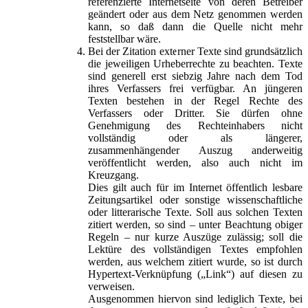
referenzierte Internetseite von deren Betreiber
geändert oder aus dem Netz genommen werden
kann, so daß dann die Quelle nicht mehr
feststellbar wäre.
Bei der Zitation externer Texte sind grundsätzlich
die jeweiligen Urheberrechte zu beachten. Texte
sind generell erst siebzig Jahre nach dem Tod
ihres Verfassers frei verfügbar. An jüngeren
Texten bestehen in der Regel Rechte des
Verfassers oder Dritter. Sie dürfen ohne
Genehmigung des Rechteinhabers nicht
vollständig oder als längerer,
zusammenhängender Auszug anderweitig
veröffentlicht werden, also auch nicht im
Kreuzgang.
Dies gilt auch für im Internet öffentlich lesbare
Zeitungsartikel oder sonstige wissenschaftliche
oder litterarische Texte. Soll aus solchen Texten
zitiert werden, so sind – unter Beachtung obiger
Regeln – nur kurze Auszüge zulässig; soll die
Lektüre des vollständigen Textes empfohlen
werden, aus welchem zitiert wurde, so ist durch
Hypertext-Verknüpfung („Link“) auf diesen zu
verweisen.
Ausgenommen hiervon sind lediglich Texte, bei