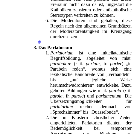
Freiraum nicht dazu da ist, ungestört die
Katholiken zensieren oder antikatholische
Stereotypen verbreiten zu können.
Die Moderatoren sind gehalten, diese
Regeln nach den allgemeinen Grundsätzen
der Moderatorentätigkeit im Kreuzgang
durchzusetzen.
#
Das Parlatorium
Parlatorium
ist eine mittellateinische
Begriffsbildung, abgeleitet von mlat.
parabolare
(› it.
parlare
, fr.
parler
) „in
Parabeln reden“, woraus sich eine
lexikalische Bandbreite von „verhandeln“
bis „auf jegliche Weise
herumschwadronieren“ entwickelte. Dazu
gehören Bildungen wie mlat.
parola
(› it.
parola
, fr.
parole
) und
parlamentum
. Die
Übersetzungsmöglichkeiten für
parlatorium
reichen demnach von
„Sprechzimmer“ bis „Quasselbude“.
Die in Klöstern christlicher Zeiten
eingerichteten Parlatorien dienten der
Redemöglichkeit bei temporärer
Aussetzung der Bindung an