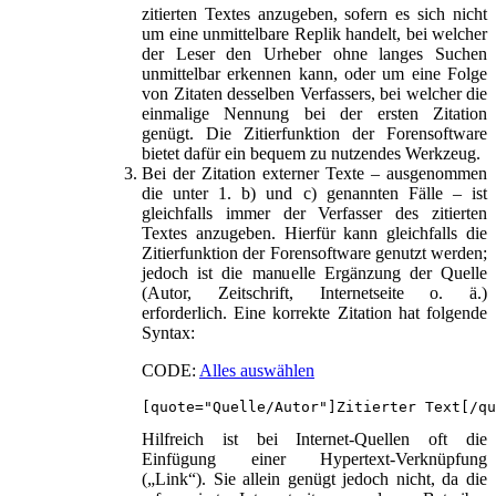
zitierten Textes anzugeben, sofern es sich nicht
um eine unmittelbare Replik handelt, bei welcher
der Leser den Urheber ohne langes Suchen
unmittelbar erkennen kann, oder um eine Folge
von Zitaten desselben Verfassers, bei welcher die
einmalige Nennung bei der ersten Zitation
genügt. Die Zitierfunktion der Forensoftware
bietet dafür ein bequem zu nutzendes Werkzeug.
Bei der Zitation externer Texte – ausgenommen
die unter 1. b) und c) genannten Fälle – ist
gleichfalls immer der Verfasser des zitierten
Textes anzugeben. Hierfür kann gleichfalls die
Zitierfunktion der Forensoftware genutzt werden;
jedoch ist die manuelle Ergänzung der Quelle
(Autor, Zeitschrift, Internetseite o. ä.)
erforderlich. Eine korrekte Zitation hat folgende
Syntax:
CODE:
Alles auswählen
[quote="Quelle/Autor"]Zitierter Text[/qu
Hilfreich ist bei Internet-Quellen oft die
Einfügung einer Hypertext-Verknüpfung
(„Link“). Sie allein genügt jedoch nicht, da die