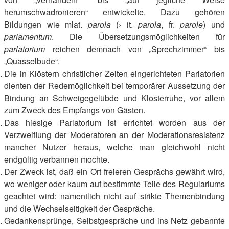
herumschwadronieren“ entwickelte. Dazu gehören
Bildungen wie mlat.
parola
(› it.
parola
, fr.
parole
) und
parlamentum
. Die Übersetzungsmöglichkeiten für
parlatorium
reichen demnach von „Sprechzimmer“ bis
„Quasselbude“.
Die in Klöstern christlicher Zeiten eingerichteten Parlatorien
dienten der Redemöglichkeit bei temporärer Aussetzung der
Bindung an Schweigegelübde und Klosterruhe, vor allem
zum Zweck des Empfangs von Gästen.
Das hiesige Parlatorium ist errichtet worden aus der
Verzweiflung der Moderatoren an der Moderationsresistenz
mancher Nutzer heraus, welche man gleichwohl nicht
endgültig verbannen mochte.
Der Zweck ist, daß ein Ort freieren Gesprächs gewährt wird,
wo weniger oder kaum auf bestimmte Teile des Regulariums
geachtet wird: namentlich nicht auf strikte Themenbindung
und die Wechselseitigkeit der Gespräche.
Gedankensprünge, Selbstgespräche und ins Netz gebannte