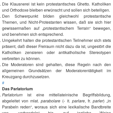
Die Klausnerei ist kein protestantisches Ghetto. Katholiken
und Orthodoxe bleiben erwünscht und sollen sich beteiligen.
Den Schwerpunkt bilden gleichwohl protestantische
Themen, und Nicht-Protestanten wissen, daß sie sich hier
gewissermaßen auf „protestantischem Terrain“ bewegen,
und benehmen sich entsprechend.
Umgekehrt halten die protestantischen Teilnehmer sich stets
präsent, daß dieser Freiraum nicht dazu da ist, ungestört die
Katholiken zensieren oder antikatholische Stereotypen
verbreiten zu können.
Die Moderatoren sind gehalten, diese Regeln nach den
allgemeinen Grundsätzen der Moderatorentätigkeit im
Kreuzgang durchzusetzen.
#
Das Parlatorium
Parlatorium
ist eine mittellateinische Begriffsbildung,
abgeleitet von mlat.
parabolare
(› it.
parlare
, fr.
parler
) „in
Parabeln reden“, woraus sich eine lexikalische Bandbreite
von „verhandeln“ bis „auf jegliche Weise