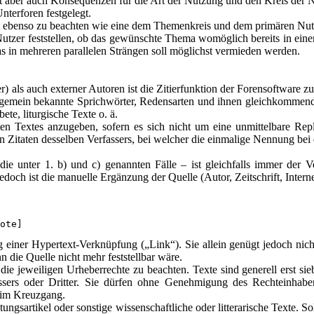
at aber auch Konsequenzen für die Art der Nutzung und den Kreis der N
nterforen festgelegt.
st ebenso zu beachten wie eine dem Themenkreis und dem primären Nu
utzer feststellen, ob das gewünschte Thema womöglich bereits in eine
s in mehreren parallelen Strängen soll möglichst vermieden werden.
r) als auch externer Autoren ist die Zitierfunktion der Forensoftware 
allgemein bekannte Sprichwörter, Redensarten und ihnen gleichkommend
te, liturgische Texte o. ä.
erten Textes anzugeben, sofern es sich nicht um eine unmittelbare R
Zitaten desselben Verfassers, bei welcher die einmalige Nennung bei de
e unter 1. b) und c) genannten Fälle – ist gleichfalls immer der Ver
doch ist die manuelle Ergänzung der Quelle (Autor, Zeitschrift, Internet
ote]
ng einer Hypertext-Verknüpfung („Link“). Sie allein genügt jedoch nicht
ie Quelle nicht mehr feststellbar wäre.
 die jeweiligen Urheberrechte zu beachten. Texte sind generell erst si
ssers oder Dritter. Sie dürfen ohne Genehmigung des Rechteinhabe
t im Kreuzgang.
eitungsartikel oder sonstige wissenschaftliche oder litterarische Texte. 