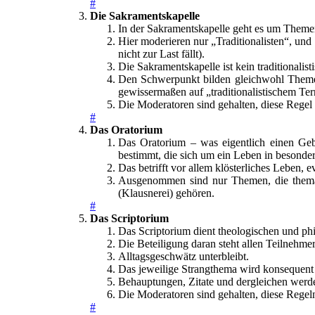
#
Die Sakramentskapelle
In der Sakramentskapelle geht es um Theme
Hier moderieren nur „Traditionalisten“, un
nicht zur Last fällt).
Die Sakramentskapelle ist kein traditionalis
Den Schwerpunkt bilden gleichwohl Themen de
gewissermaßen auf „traditionalistischem Te
Die Moderatoren sind gehalten, diese Rege
#
Das Oratorium
Das Oratorium – was eigentlich einen Geb
bestimmt, die sich um ein Leben in besonder
Das betrifft vor allem klösterliches Leben,
Ausgenommen sind nur Themen, die thematis
(Klausnerei) gehören.
#
Das Scriptorium
Das Scriptorium dient theologischen und ph
Die Beteiligung daran steht allen Teilnehm
Alltagsgeschwätz unterbleibt.
Das jeweilige Strangthema wird konsequent 
Behauptungen, Zitate und dergleichen werd
Die Moderatoren sind gehalten, diese Regel
#