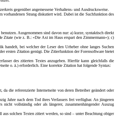
utzer.
tzerkreis gegenüber angemessene Verhaltens- und Ausdrucksweise.
m vorhandenen Strang diskutiert wird. Dabei ist die Suchfunktion des
zu benutzen. Ausgenommen sind davon nur: a) kurze, syntaktisch direkt
e Zitate (wie z. B.: »Die Axt im Haus erspart den Zimmermann«); c)
eplik handelt, bei welcher der Leser den Urheber ohne langes Suchen
r ersten Zitation genügt. Die Zitierfunktion der Forensoftware bietet
fasser des zitierten Textes anzugeben. Hierfür kann gleichfalls die
seite o. ä.) erforderlich. Eine korrekte Zitation hat folgende Syntax:
, da die referenzierte Internetseite von deren Betreiber geändert oder
ebzig Jahre nach dem Tod ihres Verfassers frei verfügbar. An jüngeren
rs nicht vollständig oder als längerer, zusammenhängender Auszug
Soll aus solchen Texten zitiert werden, so sind – unter Beachtung obiger