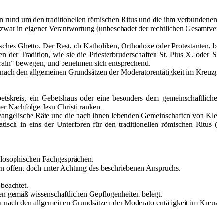
n rund um den traditionellen römischen Ritus und die ihm verbundene
d zwar in eigener Verantwortung (unbeschadet der rechtlichen Gesamtve
tisches Ghetto. Der Rest, ob Katholiken, Orthodoxe oder Protestanten, bl
r Tradition, wie sie die Priesterbruderschaften St. Pius X. oder St. 
rrain“ bewegen, und benehmen sich entsprechend.
l nach den allgemeinen Grundsätzen der Moderatorentätigkeit im Kreu
etskreis, ein Gebetshaus oder eine besonders dem gemeinschaftlic
er Nachfolge Jesu Christi ranken.
 evangelische Räte und die nach ihnen lebenden Gemeinschaften von Kle
ch in eins der Unterforen für den traditionellen römischen Ritus (Sa
ilosophischen Fachgesprächen.
ern offen, doch unter Achtung des beschriebenen Anspruchs.
beachtet.
en gemäß wissenschaftlichen Gepflogenheiten belegt.
n nach den allgemeinen Grundsätzen der Moderatorentätigkeit im Kreu