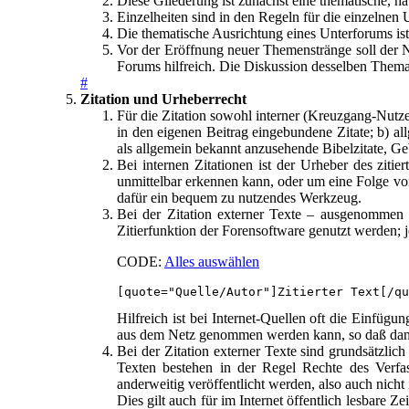
Diese Gliederung ist zunächst eine thematische, h
Einzelheiten sind in den Regeln für die einzelnen U
Die thematische Ausrichtung eines Unterforums i
Vor der Eröffnung neuer Themenstränge soll der N
Forums hilfreich. Die Diskussion desselben Thema
#
Zitation und Urheberrecht
Für die Zitation sowohl interner (Kreuzgang-Nutze
in den eigenen Beitrag eingebundene Zitate; b) 
als allgemein bekannt anzusehende Bibelzitate, Gebe
Bei internen Zitationen ist der Urheber des ziti
unmittelbar erkennen kann, oder um eine Folge von 
dafür ein bequem zu nutzendes Werkzeug.
Bei der Zitation externer Texte – ausgenommen di
Zitierfunktion der Forensoftware genutzt werden; je
CODE:
Alles auswählen
[quote="Quelle/Autor"]Zitierter Text[/qu
Hilfreich ist bei Internet-Quellen oft die Einfügu
aus dem Netz genommen werden kann, so daß dann d
Bei der Zitation externer Texte sind grundsätzlich
Texten bestehen in der Regel Rechte des Verfa
anderweitig veröffentlicht werden, also auch nich
Dies gilt auch für im Internet öffentlich lesbare Z