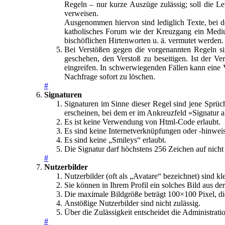
Regeln – nur kurze Auszüge zulässig; soll die L
verweisen.
Ausgenommen hiervon sind lediglich Texte, bei dene
katholisches Forum wie der Kreuzgang ein Medium
bischöflichen Hirtenworten u. ä. vermutet werden.
Bei Verstößen gegen die vorgenannten Regeln sin
geschehen, den Verstoß zu beseitigen. Ist der Ver
eingreifen. In schwerwiegenden Fällen kann eine
Nachfrage sofort zu löschen.
#
Signaturen
Signaturen im Sinne dieser Regel sind jene Sprüch
erscheinen, bei dem er im Ankreuzfeld »Signatur 
Es ist keine Verwendung von Html-Code erlaubt.
Es sind keine Internetverknüpfungen oder -hinweis
Es sind keine „Smileys“ erlaubt.
Die Signatur darf höchstens 256 Zeichen auf nicht
#
Nutzerbilder
Nutzerbilder (oft als „Avatare“ bezeichnet) sind 
Sie können in Ihrem Profil ein solches Bild aus d
Die maximale Bildgröße beträgt 100×100 Pixel, d
Anstößige Nutzerbilder sind nicht zulässig.
Über die Zulässigkeit entscheidet die Administrati
#