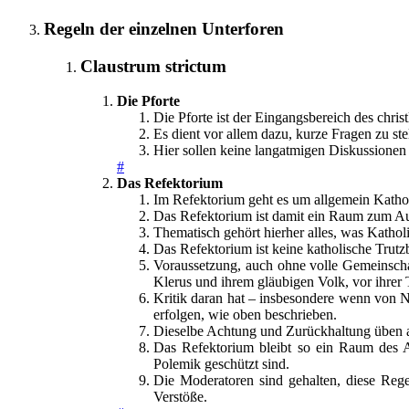
Regeln der einzelnen Unterforen
Claustrum strictum
Die Pforte
Die Pforte ist der Eingangsbereich des chri
Es dient vor allem dazu, kurze Fragen zu st
Hier sollen keine langatmigen Diskussionen 
#
Das Refektorium
Im Refektorium geht es um allgemein Kathol
Das Refektorium ist damit ein Raum zum Aus
Thematisch gehört hierher alles, was Katholi
Das Refektorium ist keine katholische Trutzb
Voraussetzung, auch ohne volle Gemeinscha
Klerus und ihrem gläubigen Volk, vor ihrer 
Kritik daran hat – insbesondere wenn von N
erfolgen, wie oben beschrieben.
Dieselbe Achtung und Zurückhaltung üben a
Das Refektorium bleibt so ein Raum des Au
Polemik geschützt sind.
Die Moderatoren sind gehalten, diese Reg
Verstöße.