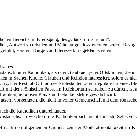
stlichen Bereichs im Kreuzgang, des „Claustrum strictum“.
ellen, Antwort zu erhalten und Mitteilungen loszuwerden, sofern Bezug
geführt, sondern Dinge von Interesse kurz geklärt werden.
isches.
tausch unter Katholiken, also der Gläubigen jener Ortskirchen, die i
ken in Sachen Kirche, Glauben und Religion interessiert, sofern es nich
urg. Der Rest, ob Orthodoxe, Protestanten oder irreguläre Lateiner, blei
ft mit dem römischen Papst im Refektorium schreiben zu dürfen, ist a
Tradition, religiösen Praxis und Glaubenslehre gewahrt wird.
utzern vorgetragen, die nicht in voller Gemeinschaft mit dem römisc
uch die Katholiken untereinander.
stauschs, in welchem die Katholiken sich nicht für jede Selbstvers
el nach den allgemeinen Grundsätzen der Moderatorentätigkeit im K