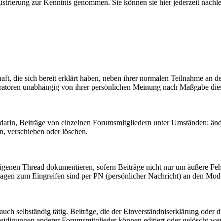
gistrierung zur Kenntnis genommen. Sie können sie hier jederzeit nachl
t, die sich bereit erklärt haben, neben ihrer normalen Teilnahme an d
oderatoren unabhängig von ihrer persönlichen Meinung nach Maßgabe die
arin, Beiträge von einzelnen Forumsmitgliedern unter Umständen: änd
, verschieben oder löschen.
igenen Thread dokumentieren, sofern Beiträge nicht nur um äußere Feh
agen zum Eingreifen sind per PN (persönlicher Nachricht) an den Mode
ch selbständig tätig. Beiträge, die der Einverständniserklärung oder
leidigungen anderer Forumsmitglieder können editiert oder gelöscht w