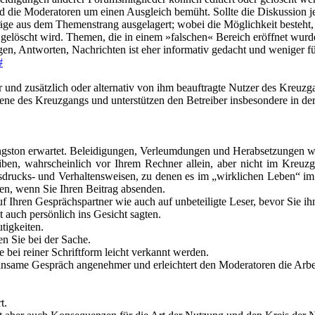
ind die Moderatoren um einen Ausgleich bemüht. Sollte die Diskussion 
ge aus dem Themenstrang ausgelagert; wobei die Möglichkeit besteht, d
gelöscht wird. Themen, die in einem »falschen« Bereich eröffnet wur
en, Antworten, Nachrichten ist eher informativ gedacht und weniger f
#
 und zusätzlich oder alternativ von ihm beauftragte Nutzer des Kreuz
bene des Kreuzgangs und unterstützen den Betreiber insbesondere in d
gston erwartet. Beleidigungen, Verleumdungen und Herabsetzungen wer
ben, wahrscheinlich vor Ihrem Rechner allein, aber nicht im Kreuzga
Ausdrucks- und Verhaltensweisen, zu denen es im „wirklichen Leben“ i
en, wenn Sie Ihren Beitrag absenden.
 Ihren Gesprächspartner wie auch auf unbeteiligte Leser, bevor Sie ih
 auch persönlich ins Gesicht sagten.
tigkeiten.
n Sie bei der Sache.
 bei reiner Schriftform leicht verkannt werden.
nsame Gespräch angenehmer und erleichtert den Moderatoren die Arbe
t.