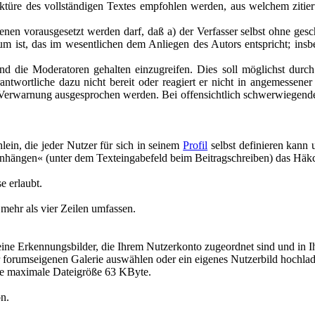
ektüre des vollständigen Textes empfohlen werden, aus welchem zitier
n vorausgesetzt werden darf, daß a) der Verfasser selbst ohne geschäft
 ist, das im wesentlichen dem Anliegen des Autors entspricht; insbe
d die Moderatoren gehalten einzugreifen. Dies soll möglichst durch d
antwortliche dazu nicht bereit oder reagiert er nicht in angemessene
 Verwarnung ausgesprochen werden. Bei offensichtlich schwerwiegend
lein, die jeder Nutzer für sich in seinem
Profil
selbst definieren kann
anhängen« (unter dem Texteingabefeld beim Beitragschreiben) das Häkc
e erlaubt.
 mehr als vier Zeilen umfassen.
kleine Erkennungsbilder, die Ihrem Nutzerkonto zugeordnet sind und in 
er forumseigenen Galerie auswählen oder ein eigenes Nutzerbild hochla
ie maximale Dateigröße 63 KByte.
on.