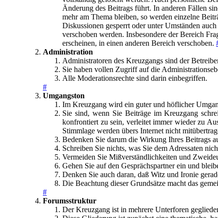
Änderung des Beitrags führt. In anderen Fällen s
mehr am Thema bleiben, so werden einzelne Beiträ
Diskussionen gesperrt oder unter Umständen auch 
verschoben werden. Insbesondere der Bereich Frag
erscheinen, in einen anderen Bereich verschoben.
Administration
Administratoren des Kreuzgangs sind der Betreiber
Sie haben vollen Zugriff auf die Administrationse
Alle Moderationsrechte sind darin einbegriffen.
#
Umgangston
Im Kreuzgang wird ein guter und höflicher Umgan
Sie sind, wenn Sie Beiträge im Kreuzgang schrei
konfrontiert zu sein, verleitet immer wieder zu 
Stimmlage werden übers Internet nicht mitübertrag
Bedenken Sie darum die Wirkung Ihres Beitrags auf
Schreiben Sie nichts, was Sie dem Adressaten nicht
Vermeiden Sie Mißverständlichkeiten und Zweideu
Gehen Sie auf den Gesprächspartner ein und bleibe
Denken Sie auch daran, daß Witz und Ironie gerade
Die Beachtung dieser Grundsätze macht das gemei
#
Forumsstruktur
Der Kreuzgang ist in mehrere Unterforen geglieder