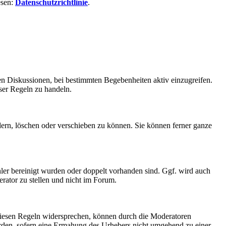
esen:
Datenschutzrichtlinie
.
en Diskussionen, bei bestimmten Begebenheiten aktiv einzugreifen.
ser Regeln zu handeln.
ern, löschen oder verschieben zu können. Sie können ferner ganze
ler bereinigt wurden oder doppelt vorhanden sind. Ggf. wird auch
rator zu stellen und nicht im Forum.
 diesen Regeln widersprechen, können durch die Moderatoren
erden, sofern eine Ermahung des Urhebers nicht umgehend zu einer