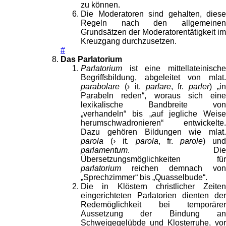
zu können.
Die Moderatoren sind gehalten, diese
Regeln nach den allgemeinen
Grundsätzen der Moderatorentätigkeit im
Kreuzgang durchzusetzen.
#
Das Parlatorium
Parlatorium
ist eine mittellateinische
Begriffsbildung, abgeleitet von mlat.
parabolare
(› it.
parlare
, fr.
parler
) „i
Parabeln reden“, woraus sich eine
lexikalische Bandbreite von
„verhandeln“ bis „auf jegliche Weise
herumschwadronieren“ entwickelte.
Dazu gehören Bildungen wie mlat.
parola
(› it.
parola
, fr.
parole
) un
parlamentum
. Die
Übersetzungsmöglichkeiten für
parlatorium
reichen demnach von
„Sprechzimmer“ bis „Quasselbude“.
Die in Klöstern christlicher Zeiten
eingerichteten Parlatorien dienten der
Redemöglichkeit bei temporärer
Aussetzung der Bindung an
Schweigegelübde und Klosterruhe, vor