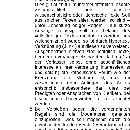
Dies gilt auch für im Internet öffentlich lesbare
Zeitungsartikel oder sonstige
wissenschaftliche oder litterarische Texte. Soll
aus solchen Texten zitiert werden, so sind –
unter Beachtung obiger Regeln – nur kurze
Auszüge zulässig; soll die Lektüre des
vollständigen Textes empfohlen werden, aus
welchem zitiert wurde, so ist durch Hypertext-
Verknüpfung („Link“) auf diesen zu verweisen.
Ausgenommen hiervon sind lediglich Texte,
bei denen vorausgesetzt werden darf, daß a)
der Verfasser selbst ohne geschäftliches
Interesse an ihrer Verbreitung interessiert ist
und daß b) ein katholisches Forum wie der
Kreuzgang ein Medium ist, das im
wesentlichen dem Anliegen des Autors
entspricht; insbesondere darf dies bei
Predigten oder Ansprachen von Klerikern, bei
bischöflichen Hirtenworten u. ä. vermutet
werden.
Bei Verstößen gegen die vorgenannten
Regeln sind die Moderatoren gehalten
einzugreifen. Dies soll möglichst durch die
privat an den für den Verstoß Verantwortlichen
gerichtete Bitte geschehen, den Verstoß zu