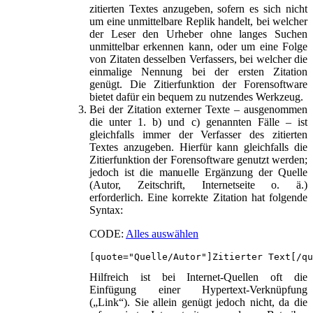
zitierten Textes anzugeben, sofern es sich nicht
um eine unmittelbare Replik handelt, bei welcher
der Leser den Urheber ohne langes Suchen
unmittelbar erkennen kann, oder um eine Folge
von Zitaten desselben Verfassers, bei welcher die
einmalige Nennung bei der ersten Zitation
genügt. Die Zitierfunktion der Forensoftware
bietet dafür ein bequem zu nutzendes Werkzeug.
Bei der Zitation externer Texte – ausgenommen
die unter 1. b) und c) genannten Fälle – ist
gleichfalls immer der Verfasser des zitierten
Textes anzugeben. Hierfür kann gleichfalls die
Zitierfunktion der Forensoftware genutzt werden;
jedoch ist die manuelle Ergänzung der Quelle
(Autor, Zeitschrift, Internetseite o. ä.)
erforderlich. Eine korrekte Zitation hat folgende
Syntax:
CODE:
Alles auswählen
[quote="Quelle/Autor"]Zitierter Text[/qu
Hilfreich ist bei Internet-Quellen oft die
Einfügung einer Hypertext-Verknüpfung
(„Link“). Sie allein genügt jedoch nicht, da die