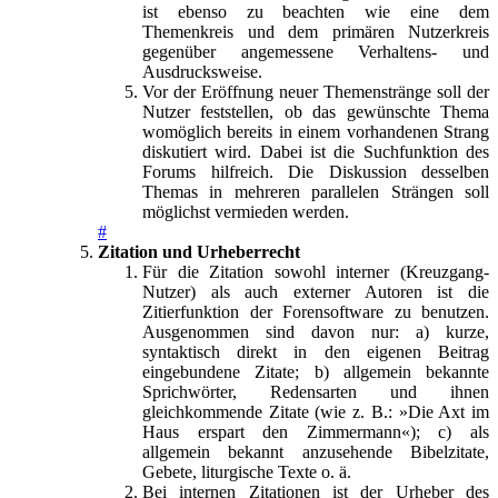
ist ebenso zu beachten wie eine dem
Themenkreis und dem primären Nutzerkreis
gegenüber angemessene Verhaltens- und
Ausdrucksweise.
Vor der Eröffnung neuer Themenstränge soll der
Nutzer feststellen, ob das gewünschte Thema
womöglich bereits in einem vorhandenen Strang
diskutiert wird. Dabei ist die Suchfunktion des
Forums hilfreich. Die Diskussion desselben
Themas in mehreren parallelen Strängen soll
möglichst vermieden werden.
#
Zitation und Urheberrecht
Für die Zitation sowohl interner (Kreuzgang-
Nutzer) als auch externer Autoren ist die
Zitierfunktion der Forensoftware zu benutzen.
Ausgenommen sind davon nur: a) kurze,
syntaktisch direkt in den eigenen Beitrag
eingebundene Zitate; b) allgemein bekannte
Sprichwörter, Redensarten und ihnen
gleichkommende Zitate (wie z. B.: »Die Axt im
Haus erspart den Zimmermann«); c) als
allgemein bekannt anzusehende Bibelzitate,
Gebete, liturgische Texte o. ä.
Bei internen Zitationen ist der Urheber des