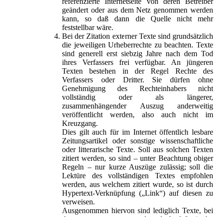
referenzierte Internetseite von deren Betreiber
geändert oder aus dem Netz genommen werden
kann, so daß dann die Quelle nicht mehr
feststellbar wäre.
Bei der Zitation externer Texte sind grundsätzlich
die jeweiligen Urheberrechte zu beachten. Texte
sind generell erst siebzig Jahre nach dem Tod
ihres Verfassers frei verfügbar. An jüngeren
Texten bestehen in der Regel Rechte des
Verfassers oder Dritter. Sie dürfen ohne
Genehmigung des Rechteinhabers nicht
vollständig oder als längerer,
zusammenhängender Auszug anderweitig
veröffentlicht werden, also auch nicht im
Kreuzgang.
Dies gilt auch für im Internet öffentlich lesbare
Zeitungsartikel oder sonstige wissenschaftliche
oder litterarische Texte. Soll aus solchen Texten
zitiert werden, so sind – unter Beachtung obiger
Regeln – nur kurze Auszüge zulässig; soll die
Lektüre des vollständigen Textes empfohlen
werden, aus welchem zitiert wurde, so ist durch
Hypertext-Verknüpfung („Link“) auf diesen zu
verweisen.
Ausgenommen hiervon sind lediglich Texte, bei