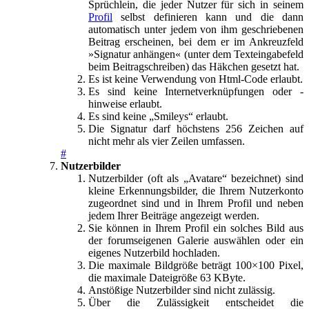
Sprüchlein, die jeder Nutzer für sich in seinem
Profil
selbst definieren kann und die dann
automatisch unter jedem von ihm geschriebenen
Beitrag erscheinen, bei dem er im Ankreuzfeld
»Signatur anhängen« (unter dem Texteingabefeld
beim Beitragschreiben) das Häkchen gesetzt hat.
Es ist keine Verwendung von Html-Code erlaubt.
Es sind keine Internetverknüpfungen oder -
hinweise erlaubt.
Es sind keine „Smileys“ erlaubt.
Die Signatur darf höchstens 256 Zeichen auf
nicht mehr als vier Zeilen umfassen.
#
Nutzerbilder
Nutzerbilder (oft als „Avatare“ bezeichnet) sind
kleine Erkennungsbilder, die Ihrem Nutzerkonto
zugeordnet sind und in Ihrem Profil und neben
jedem Ihrer Beiträge angezeigt werden.
Sie können in Ihrem Profil ein solches Bild aus
der forumseigenen Galerie auswählen oder ein
eigenes Nutzerbild hochladen.
Die maximale Bildgröße beträgt 100×100 Pixel,
die maximale Dateigröße 63 KByte.
Anstößige Nutzerbilder sind nicht zulässig.
Über die Zulässigkeit entscheidet die