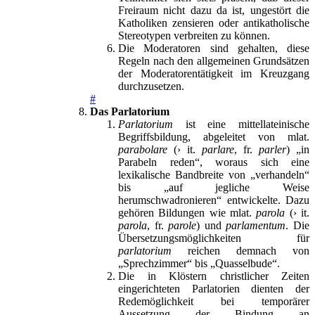
Freiraum nicht dazu da ist, ungestört die
Katholiken zensieren oder antikatholische
Stereotypen verbreiten zu können.
Die Moderatoren sind gehalten, diese
Regeln nach den allgemeinen Grundsätzen
der Moderatorentätigkeit im Kreuzgang
durchzusetzen.
#
Das Parlatorium
Parlatorium
ist eine mittellateinische
Begriffsbildung, abgeleitet von mlat.
parabolare
(› it.
parlare
, fr.
parler
) „in
Parabeln reden“, woraus sich eine
lexikalische Bandbreite von „verhandeln“
bis „auf jegliche Weise
herumschwadronieren“ entwickelte. Dazu
gehören Bildungen wie mlat.
parola
(› it.
parola
, fr.
parole
) und
parlamentum
. Die
Übersetzungsmöglichkeiten für
parlatorium
reichen demnach von
„Sprechzimmer“ bis „Quasselbude“.
Die in Klöstern christlicher Zeiten
eingerichteten Parlatorien dienten der
Redemöglichkeit bei temporärer
Aussetzung der Bindung an