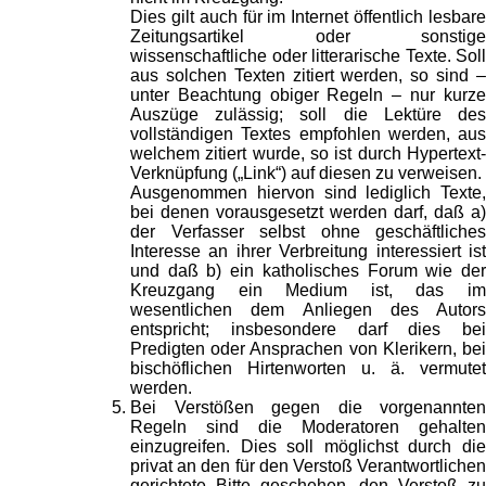
Dies gilt auch für im Internet öffentlich lesbare
Zeitungsartikel oder sonstige
wissenschaftliche oder litterarische Texte. Soll
aus solchen Texten zitiert werden, so sind –
unter Beachtung obiger Regeln – nur kurze
Auszüge zulässig; soll die Lektüre des
vollständigen Textes empfohlen werden, aus
welchem zitiert wurde, so ist durch Hypertext-
Verknüpfung („Link“) auf diesen zu verweisen.
Ausgenommen hiervon sind lediglich Texte,
bei denen vorausgesetzt werden darf, daß a)
der Verfasser selbst ohne geschäftliches
Interesse an ihrer Verbreitung interessiert ist
und daß b) ein katholisches Forum wie der
Kreuzgang ein Medium ist, das im
wesentlichen dem Anliegen des Autors
entspricht; insbesondere darf dies bei
Predigten oder Ansprachen von Klerikern, bei
bischöflichen Hirtenworten u. ä. vermutet
werden.
Bei Verstößen gegen die vorgenannten
Regeln sind die Moderatoren gehalten
einzugreifen. Dies soll möglichst durch die
privat an den für den Verstoß Verantwortlichen
gerichtete Bitte geschehen, den Verstoß zu