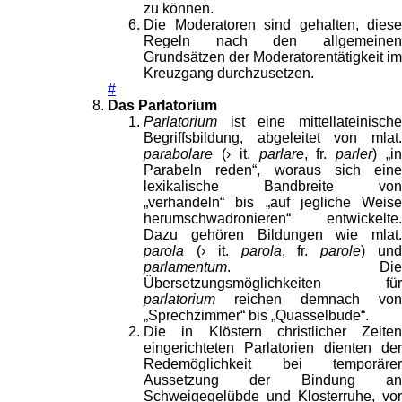
zu können.
Die Moderatoren sind gehalten, diese
Regeln nach den allgemeinen
Grundsätzen der Moderatorentätigkeit im
Kreuzgang durchzusetzen.
#
Das Parlatorium
Parlatorium
ist eine mittellateinische
Begriffsbildung, abgeleitet von mlat.
parabolare
(› it.
parlare
, fr.
parler
) „i
Parabeln reden“, woraus sich eine
lexikalische Bandbreite von
„verhandeln“ bis „auf jegliche Weise
herumschwadronieren“ entwickelte.
Dazu gehören Bildungen wie mlat.
parola
(› it.
parola
, fr.
parole
) un
parlamentum
. Die
Übersetzungsmöglichkeiten für
parlatorium
reichen demnach von
„Sprechzimmer“ bis „Quasselbude“.
Die in Klöstern christlicher Zeiten
eingerichteten Parlatorien dienten der
Redemöglichkeit bei temporärer
Aussetzung der Bindung an
Schweigegelübde und Klosterruhe, vor