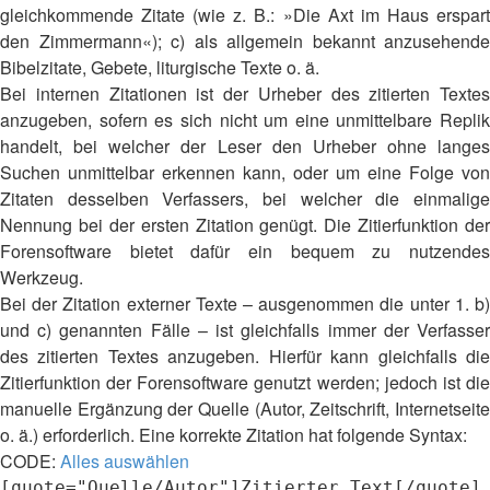
gleichkommende Zitate (wie z. B.: »Die Axt im Haus erspart
den Zimmermann«); c) als allgemein bekannt anzusehende
Bibelzitate, Gebete, liturgische Texte o. ä.
Bei internen Zitationen ist der Urheber des zitierten Textes
anzugeben, sofern es sich nicht um eine unmittelbare Replik
handelt, bei welcher der Leser den Urheber ohne langes
Suchen unmittelbar erkennen kann, oder um eine Folge von
Zitaten desselben Verfassers, bei welcher die einmalige
Nennung bei der ersten Zitation genügt. Die Zitierfunktion der
Forensoftware bietet dafür ein bequem zu nutzendes
Werkzeug.
Bei der Zitation externer Texte – ausgenommen die unter 1. b)
und c) genannten Fälle – ist gleichfalls immer der Verfasser
des zitierten Textes anzugeben. Hierfür kann gleichfalls die
Zitierfunktion der Forensoftware genutzt werden; jedoch ist die
manuelle Ergänzung der Quelle (Autor, Zeitschrift, Internetseite
o. ä.) erforderlich. Eine korrekte Zitation hat folgende Syntax:
CODE:
Alles auswählen
[quote="Quelle/Autor"]Zitierter Text[/quote]