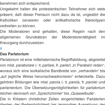
benehmen sich entsprechend.
Umgekehrt halten die protestantischen Teilnehmer sich stets
präsent, daß dieser Freiraum nicht dazu da ist, ungestört die
Katholiken zensieren oder antikatholische Stereotypen
verbreiten zu können.
Die Moderatoren sind gehalten, diese Regeln nach den
allgemeinen Grundsätzen der Moderatorentätigkeit im
Kreuzgang durchzusetzen.
#
Das Parlatorium
Parlatorium
ist eine mittellateinische Begriffsbildung, abgeleitet
von mlat.
parabolare
(› it.
parlare
, fr.
parler
) „in Parabeln reden“
woraus sich eine lexikalische Bandbreite von „verhandeln“ bis
„auf jegliche Weise herumschwadronieren“ entwickelte. Dazu
gehören Bildungen wie mlat.
parola
(› it.
parola
, fr.
parole
) un
parlamentum
. Die Übersetzungsmöglichkeiten für
parlatorium
reichen demnach von „Sprechzimmer“ bis „Quasselbude“.
Die in Klöstern christlicher Zeiten eingerichteten Parlatorien
dienten der Redemöglichkeit bei temporärer Aussetzung der