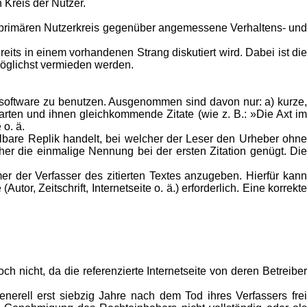
 Kreis der Nutzer.
 primären Nutzerkreis gegenüber angemessene Verhaltens- und
its in einem vorhandenen Strang diskutiert wird. Dabei ist die
möglichst vermieden werden.
rensoftware zu benutzen. Ausgenommen sind davon nur: a) kurze,
arten und ihnen gleichkommende Zitate (wie z. B.: »Die Axt im
o. ä.
telbare Replik handelt, bei welcher der Leser den Urheber ohne
er die einmalige Nennung bei der ersten Zitation genügt. Die
mer der Verfasser des zitierten Textes anzugeben. Hierfür kann
tor, Zeitschrift, Internetseite o. ä.) erforderlich. Eine korrekte
och nicht, da die referenzierte Internetseite von deren Betreiber
enerell erst siebzig Jahre nach dem Tod ihres Verfassers frei