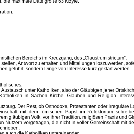
l, die maximale Dateigröße 63 KByte.
ration.
hristlichen Bereichs im Kreuzgang, des „Claustrum strictum“.
 stellen, Antwort zu erhalten und Mitteilungen loszuwerden, so
nen geführt, sondern Dinge von Interesse kurz geklärt werden.
tholisches.
Austausch unter Katholiken, also der Gläubigen jener Ortskirc
Katholiken in Sachen Kirche, Glauben und Religion interessi
tzburg. Der Rest, ob Orthodoxe, Protestanten oder irreguläre Lat
nschaft mit dem römischen Papst im Refektorium schreiben
rem gläubigen Volk, vor ihrer Tradition, religiösen Praxis und 
on Nutzern vorgetragen, die nicht in voller Gemeinschaft mit
chrieben.
n auch die Katholiken untereinander.