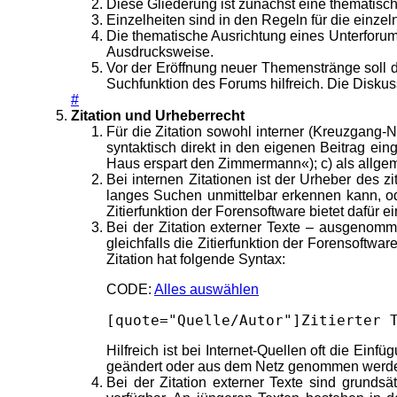
Diese Gliederung ist zunächst eine thematisch
Einzelheiten sind in den Regeln für die einzel
Die thematische Ausrichtung eines Unterfor
Ausdrucksweise.
Vor der Eröffnung neuer Themenstränge soll d
Suchfunktion des Forums hilfreich. Die Disku
#
Zitation und Urheberrecht
Für die Zitation sowohl interner (Kreuzgang-N
syntaktisch direkt in den eigenen Beitrag ei
Haus erspart den Zimmermann«); c) als allgeme
Bei internen Zitationen ist der Urheber des z
langes Suchen unmittelbar erkennen kann, od
Zitierfunktion der Forensoftware bietet dafür
Bei der Zitation externer Texte – ausgenomme
gleichfalls die Zitierfunktion der Forensoftwar
Zitation hat folgende Syntax:
CODE:
Alles auswählen
[quote="Quelle/Autor"]Zitierter 
Hilfreich ist bei Internet-Quellen oft die Einf
geändert oder aus dem Netz genommen werden 
Bei der Zitation externer Texte sind grundsä