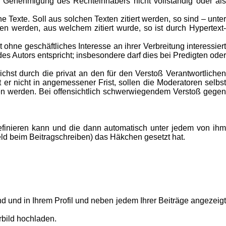
e Genehmigung des Rechteinhabers nicht vollständig oder als
che Texte. Soll aus solchen Texten zitiert werden, so sind – unter
en werden, aus welchem zitiert wurde, so ist durch Hypertext-
ohne geschäftliches Interesse an ihrer Verbreitung interessiert
s Autors entspricht; insbesondere darf dies bei Predigten oder
chst durch die privat an den für den Verstoß Verantwortlichen
t er nicht in angemessener Frist, sollen die Moderatoren selbst
en werden. Bei offensichtlich schwerwiegendem Verstoß gegen
efinieren kann und die dann automatisch unter jedem von ih
ld beim Beitragschreiben) das Häkchen gesetzt hat.
nd und in Ihrem Profil und neben jedem Ihrer Beiträge angezeigt
rbild hochladen.