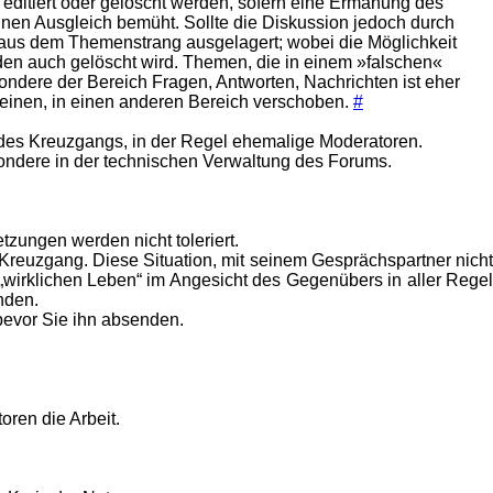
editiert oder gelöscht werden, sofern eine Ermahung des
inen Ausgleich bemüht. Sollte die Diskussion jedoch durch
 aus dem Themenstrang ausgelagert; wobei die Möglichkeit
den auch gelöscht wird. Themen, die in einem »falschen«
ndere der Bereich Fragen, Antworten, Nachrichten ist eher
heinen, in einen anderen Bereich verschoben.
#
r des Kreuzgangs, in der Regel ehemalige Moderatoren.
sondere in der technischen Verwaltung des Forums.
zungen werden nicht toleriert.
 Kreuzgang. Diese Situation, mit seinem Gesprächspartner nicht
 „wirklichen Leben“ im Angesicht des Gegenübers in aller Regel
nden.
bevor Sie ihn absenden.
ren die Arbeit.