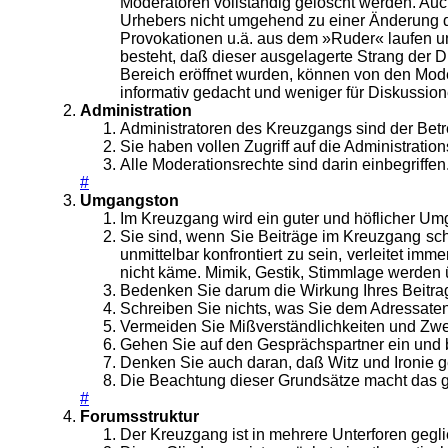
Moderatoren vollständig gelöscht werden. Auc
Urhebers nicht umgehend zu einer Änderung de
Provokationen u.ä. aus dem »Ruder« laufen u
besteht, daß dieser ausgelagerte Strang der 
Bereich eröffnet wurden, können von den Mode
informativ gedacht und weniger für Diskussio
Administration
Administratoren des Kreuzgangs sind der Betr
Sie haben vollen Zugriff auf die Administrat
Alle Moderationsrechte sind darin einbegriffen
#
Umgangston
Im Kreuzgang wird ein guter und höflicher Um
Sie sind, wenn Sie Beiträge im Kreuzgang schr
unmittelbar konfrontiert zu sein, verleitet i
nicht käme. Mimik, Gestik, Stimmlage werden ü
Bedenken Sie darum die Wirkung Ihres Beitrag
Schreiben Sie nichts, was Sie dem Adressaten 
Vermeiden Sie Mißverständlichkeiten und Zwe
Gehen Sie auf den Gesprächspartner ein und b
Denken Sie auch daran, daß Witz und Ironie ge
Die Beachtung dieser Grundsätze macht das 
#
Forumsstruktur
Der Kreuzgang ist in mehrere Unterforen gegli