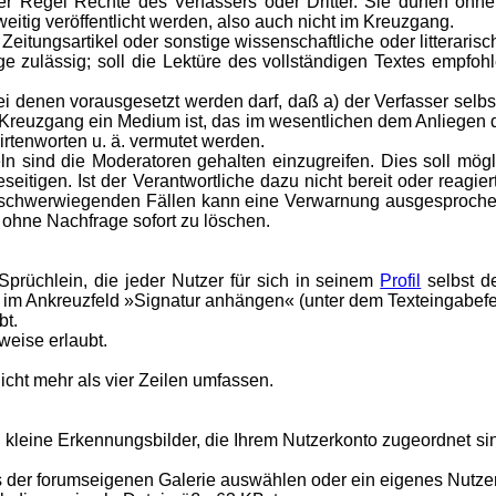
er Regel Rechte des Verfassers oder Dritter. Sie dürfen ohn
ig veröffentlicht werden, also auch nicht im Kreuzgang.
re Zeitungsartikel oder sonstige wissenschaftliche oder litteraris
 zulässig; soll die Lektüre des vollständigen Textes empfohl
 denen vorausgesetzt werden darf, daß a) der Verfasser selbst 
 Kreuzgang ein Medium ist, das im wesentlichen dem Anliegen de
irtenworten u. ä. vermutet werden.
 sind die Moderatoren gehalten einzugreifen. Dies soll mögli
eitigen. Ist der Verantwortliche dazu nicht bereit oder reagier
In schwerwiegenden Fällen kann eine Verwarnung ausgesproch
 ohne Nachfrage sofort zu löschen.
Sprüchlein, die jeder Nutzer für sich in seinem
Profil
selbst d
 im Ankreuzfeld »Signatur anhängen« (unter dem Texteingabefe
bt.
weise erlaubt.
icht mehr als vier Zeilen umfassen.
nd kleine Erkennungsbilder, die Ihrem Nutzerkonto zugeordnet si
us der forumseigenen Galerie auswählen oder ein eigenes Nutze