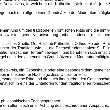
 Austauschs, in welchem die Katholiken sich nicht für jede S
egel nach den allgemeinen Grundsätzen der Moderatorentätigke
emen rund um den traditionellen römischen Ritus und die ihm
 und zwar in eigener Verantwortung (unbeschadet der rechtliche
listisches Ghetto. Der Rest, ob Katholiken, Orthodoxe oder Prote
n der Tradition, wie sie die Priesterbruderschaften St. Pius 
aditionalistischem Terrain“ bewegen, und benehmen sich entsp
egel nach den allgemeinen Grundsätzen der Moderatorentätigk
ebetskreis, ein Gebetshaus oder eine besonders dem gemeinsc
ben in besonderer Nachfolge Jesu Christi ranken.
ben, evangelische Räte und die nach ihnen lebenden Gemeinschaf
isch in eins der Unterforen für den traditionellen römischen 
d philosophischen Fachgesprächen.
ehmern offen, doch unter Achtung des beschriebenen Anspruchs.