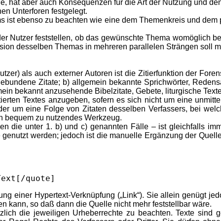
e, hat aber auch Konsequenzen für die Art der Nutzung und den
nen Unterforen festgelegt.
ums ist ebenso zu beachten wie eine dem Themenkreis und dem
er Nutzer feststellen, ob das gewünschte Thema womöglich bere
ssion desselben Themas in mehreren parallelen Strängen soll 
utzer) als auch externer Autoren ist die Zitierfunktion der Fo
ngebundene Zitate; b) allgemein bekannte Sprichwörter, Redens
in bekannt anzusehende Bibelzitate, Gebete, liturgische Texte 
itierten Textes anzugeben, sofern es sich nicht um eine unmit
er um eine Folge von Zitaten desselben Verfassers, bei welch
 ein bequem zu nutzendes Werkzeug.
n die unter 1. b) und c) genannten Fälle – ist gleichfalls im
e genutzt werden; jedoch ist die manuelle Ergänzung der Quelle (Au
Text[/quote]
ügung einer Hypertext-Verknüpfung („Link“). Sie allein genügt jed
kann, so daß dann die Quelle nicht mehr feststellbar wäre.
tzlich die jeweiligen Urheberrechte zu beachten. Texte sind g