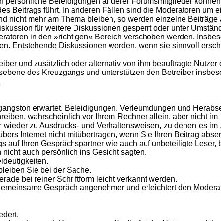
h persönliche Beleidigungen anderer Forumsmitglieder können 
s Beitrags führt. In anderen Fällen sind die Moderatoren um e
nd nicht mehr am Thema bleiben, so werden einzelne Beiträge
Diskussion für weitere Diskussionen gesperrt oder unter Umstän
ratoren in den »richtigen« Bereich verschoben werden. Insbeso
nen. Entstehende Diskussionen werden, wenn sie sinnvoll ersc
eiber und zusätzlich oder alternativ von ihm beauftragte Nutze
ionsebene des Kreuzgangs und unterstützen den Betreiber insbe
.
gangston erwartet. Beleidigungen, Verleumdungen und Herabset
eiben, wahrscheinlich vor Ihrem Rechner allein, aber nicht im
mmer wieder zu Ausdrucks- und Verhaltensweisen, zu denen es im
bers Internet nicht mitübertragen, wenn Sie Ihren Beitrag abse
s auf Ihren Gesprächspartner wie auch auf unbeteiligte Leser, 
nicht auch persönlich ins Gesicht sagten.
ideutigkeiten.
leiben Sie bei der Sache.
rade bei reiner Schriftform leicht verkannt werden.
gemeinsame Gespräch angenehmer und erleichtert den Moderato
edert.