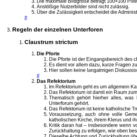
Die maximale Bildgröße beträgt 100×100 Pixe
Anstößige Nutzerbilder sind nicht zulässig.
Über die Zulässigkeit entscheidet die Administ
#
Regeln der einzelnen Unterforen
Claustrum strictum
Die Pforte
Die Pforte ist der Eingangsbereich des c
Es dient vor allem dazu, kurze Fragen zu
Hier sollen keine langatmigen Diskussio
#
Das Refektorium
Im Refektorium geht es um allgemein Ka
Das Refektorium ist damit ein Raum zum 
Thematisch gehört hierher alles, was 
Unterforum gehört.
Das Refektorium ist keine katholische Tru
Voraussetzung, auch ohne volle Gemei
katholischen Kirche, ihrem Klerus und ih
Kritik daran hat – insbesondere wenn v
Zurückhaltung zu erfolgen, wie oben bes
Dieselbe Achtung und Zurückhaltung übe