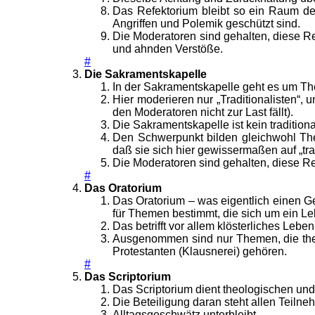
Das Refektorium bleibt so ein Raum des
Angriffen und Polemik geschützt sind.
Die Moderatoren sind gehalten, diese R
und ahnden Verstöße.
#
Die Sakramentskapelle
In der Sakramentskapelle geht es um Th
Hier moderieren nur „Traditionalisten“,
den Moderatoren nicht zur Last fällt).
Die Sakramentskapelle ist kein traditiona
Den Schwerpunkt bilden gleichwohl Theme
daß sie sich hier gewissermaßen auf „tr
Die Moderatoren sind gehalten, diese R
#
Das Oratorium
Das Oratorium – was eigentlich einen G
für Themen bestimmt, die sich um ein Le
Das betrifft vor allem klösterliches Le
Ausgenommen sind nur Themen, die themat
Protestanten (Klausnerei) gehören.
#
Das Scriptorium
Das Scriptorium dient theologischen un
Die Beteiligung daran steht allen Teiln
Alltagsgeschwätz unterbleibt.