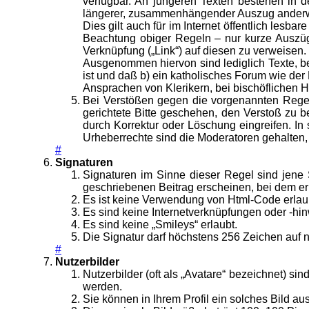
verfügbar. An jüngeren Texten bestehen in d
längerer, zusammenhängender Auszug anderweit
Dies gilt auch für im Internet öffentlich lesba
Beachtung obiger Regeln – nur kurze Auszüge
Verknüpfung („Link“) auf diesen zu verweisen.
Ausgenommen hiervon sind lediglich Texte, bei
ist und daß b) ein katholisches Forum wie der
Ansprachen von Klerikern, bei bischöflichen H
Bei Verstößen gegen die vorgenannten Regeln
gerichtete Bitte geschehen, den Verstoß zu bes
durch Korrektur oder Löschung eingreifen. 
Urheberrechte sind die Moderatoren gehalten,
#
Signaturen
Signaturen im Sinne dieser Regel sind jene 
geschriebenen Beitrag erscheinen, bei dem er
Es ist keine Verwendung von Html-Code erlau
Es sind keine Internetverknüpfungen oder -hin
Es sind keine „Smileys“ erlaubt.
Die Signatur darf höchstens 256 Zeichen auf n
#
Nutzerbilder
Nutzerbilder (oft als „Avatare“ bezeichnet) si
werden.
Sie können in Ihrem Profil ein solches Bild a