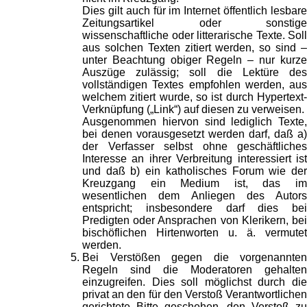
Dies gilt auch für im Internet öffentlich lesbare
Zeitungsartikel oder sonstige
wissenschaftliche oder litterarische Texte. Soll
aus solchen Texten zitiert werden, so sind –
unter Beachtung obiger Regeln – nur kurze
Auszüge zulässig; soll die Lektüre des
vollständigen Textes empfohlen werden, aus
welchem zitiert wurde, so ist durch Hypertext-
Verknüpfung („Link“) auf diesen zu verweisen.
Ausgenommen hiervon sind lediglich Texte,
bei denen vorausgesetzt werden darf, daß a)
der Verfasser selbst ohne geschäftliches
Interesse an ihrer Verbreitung interessiert ist
und daß b) ein katholisches Forum wie der
Kreuzgang ein Medium ist, das im
wesentlichen dem Anliegen des Autors
entspricht; insbesondere darf dies bei
Predigten oder Ansprachen von Klerikern, bei
bischöflichen Hirtenworten u. ä. vermutet
werden.
Bei Verstößen gegen die vorgenannten
Regeln sind die Moderatoren gehalten
einzugreifen. Dies soll möglichst durch die
privat an den für den Verstoß Verantwortlichen
gerichtete Bitte geschehen, den Verstoß zu