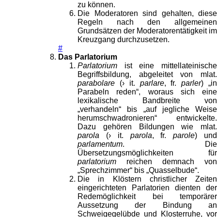
zu können.
Die Moderatoren sind gehalten, diese
Regeln nach den allgemeinen
Grundsätzen der Moderatorentätigkeit im
Kreuzgang durchzusetzen.
#
Das Parlatorium
Parlatorium
ist eine mittellateinische
Begriffsbildung, abgeleitet von mlat.
parabolare
(› it.
parlare
, fr.
parler
) „i
Parabeln reden“, woraus sich eine
lexikalische Bandbreite von
„verhandeln“ bis „auf jegliche Weise
herumschwadronieren“ entwickelte.
Dazu gehören Bildungen wie mlat.
parola
(› it.
parola
, fr.
parole
) un
parlamentum
. Die
Übersetzungsmöglichkeiten für
parlatorium
reichen demnach von
„Sprechzimmer“ bis „Quasselbude“.
Die in Klöstern christlicher Zeiten
eingerichteten Parlatorien dienten der
Redemöglichkeit bei temporärer
Aussetzung der Bindung an
Schweigegelübde und Klosterruhe, vor