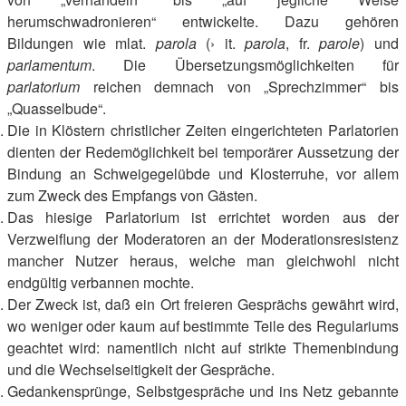
herumschwadronieren“ entwickelte. Dazu gehören
Bildungen wie mlat.
parola
(› it.
parola
, fr.
parole
) und
parlamentum
. Die Übersetzungsmöglichkeiten für
parlatorium
reichen demnach von „Sprechzimmer“ bis
„Quasselbude“.
Die in Klöstern christlicher Zeiten eingerichteten Parlatorien
dienten der Redemöglichkeit bei temporärer Aussetzung der
Bindung an Schweigegelübde und Klosterruhe, vor allem
zum Zweck des Empfangs von Gästen.
Das hiesige Parlatorium ist errichtet worden aus der
Verzweiflung der Moderatoren an der Moderationsresistenz
mancher Nutzer heraus, welche man gleichwohl nicht
endgültig verbannen mochte.
Der Zweck ist, daß ein Ort freieren Gesprächs gewährt wird,
wo weniger oder kaum auf bestimmte Teile des Regulariums
geachtet wird: namentlich nicht auf strikte Themenbindung
und die Wechselseitigkeit der Gespräche.
Gedankensprünge, Selbstgespräche und ins Netz gebannte