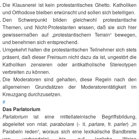
Die Klausnerei ist kein protestantisches Ghetto. Katholiken
und Orthodoxe bleiben erwünscht und sollen sich beteiligen.
Den Schwerpunkt bilden gleichwohl protestantische
Themen, und Nicht-Protestanten wissen, daß sie sich hier
gewissermaßen auf „protestantischem Terrain“ bewegen,
und benehmen sich entsprechend.
Umgekehrt halten die protestantischen Teilnehmer sich stets
präsent, daß dieser Freiraum nicht dazu da ist, ungestört die
Katholiken zensieren oder antikatholische Stereotypen
verbreiten zu können.
Die Moderatoren sind gehalten, diese Regeln nach den
allgemeinen Grundsätzen der Moderatorentätigkeit im
Kreuzgang durchzusetzen.
#
Das Parlatorium
Parlatorium
ist eine mittellateinische Begriffsbildung,
abgeleitet von mlat.
parabolare
(› it.
parlare
, fr.
parler
) „in
Parabeln reden“, woraus sich eine lexikalische Bandbreite
von „verhandeln“ bis „auf jegliche Weise