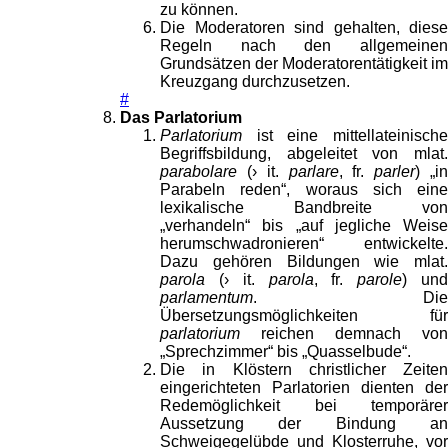
zu können.
Die Moderatoren sind gehalten, diese
Regeln nach den allgemeinen
Grundsätzen der Moderatorentätigkeit im
Kreuzgang durchzusetzen.
#
Das Parlatorium
Parlatorium
ist eine mittellateinische
Begriffsbildung, abgeleitet von mlat.
parabolare
(› it.
parlare
, fr.
parler
) „i
Parabeln reden“, woraus sich eine
lexikalische Bandbreite von
„verhandeln“ bis „auf jegliche Weise
herumschwadronieren“ entwickelte.
Dazu gehören Bildungen wie mlat.
parola
(› it.
parola
, fr.
parole
) un
parlamentum
. Die
Übersetzungsmöglichkeiten für
parlatorium
reichen demnach von
„Sprechzimmer“ bis „Quasselbude“.
Die in Klöstern christlicher Zeiten
eingerichteten Parlatorien dienten der
Redemöglichkeit bei temporärer
Aussetzung der Bindung an
Schweigegelübde und Klosterruhe, vor