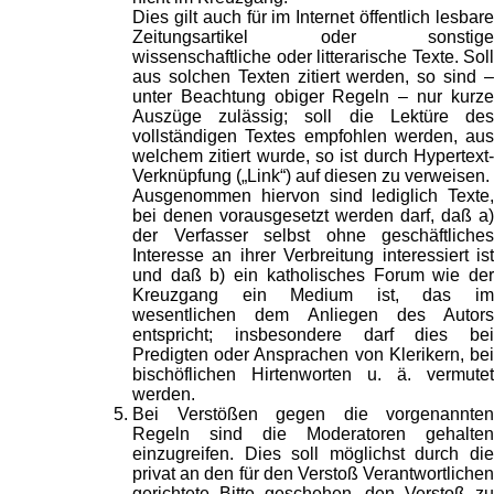
Dies gilt auch für im Internet öffentlich lesbare
Zeitungsartikel oder sonstige
wissenschaftliche oder litterarische Texte. Soll
aus solchen Texten zitiert werden, so sind –
unter Beachtung obiger Regeln – nur kurze
Auszüge zulässig; soll die Lektüre des
vollständigen Textes empfohlen werden, aus
welchem zitiert wurde, so ist durch Hypertext-
Verknüpfung („Link“) auf diesen zu verweisen.
Ausgenommen hiervon sind lediglich Texte,
bei denen vorausgesetzt werden darf, daß a)
der Verfasser selbst ohne geschäftliches
Interesse an ihrer Verbreitung interessiert ist
und daß b) ein katholisches Forum wie der
Kreuzgang ein Medium ist, das im
wesentlichen dem Anliegen des Autors
entspricht; insbesondere darf dies bei
Predigten oder Ansprachen von Klerikern, bei
bischöflichen Hirtenworten u. ä. vermutet
werden.
Bei Verstößen gegen die vorgenannten
Regeln sind die Moderatoren gehalten
einzugreifen. Dies soll möglichst durch die
privat an den für den Verstoß Verantwortlichen
gerichtete Bitte geschehen, den Verstoß zu