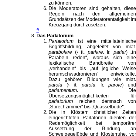
zu können.
Die Moderatoren sind gehalten, diese
Regeln nach den allgemeinen
Grundsätzen der Moderatorentätigkeit im
Kreuzgang durchzusetzen.
#
Das Parlatorium
Parlatorium
ist eine mittellateinische
Begriffsbildung, abgeleitet von mlat.
parabolare
(› it.
parlare
, fr.
parler
) „i
Parabeln reden“, woraus sich eine
lexikalische Bandbreite von
„verhandeln“ bis „auf jegliche Weise
herumschwadronieren“ entwickelte.
Dazu gehören Bildungen wie mlat.
parola
(› it.
parola
, fr.
parole
) un
parlamentum
. Die
Übersetzungsmöglichkeiten für
parlatorium
reichen demnach von
„Sprechzimmer“ bis „Quasselbude“.
Die in Klöstern christlicher Zeiten
eingerichteten Parlatorien dienten der
Redemöglichkeit bei temporärer
Aussetzung der Bindung an
Schweigegelübde und Klosterruhe, vor