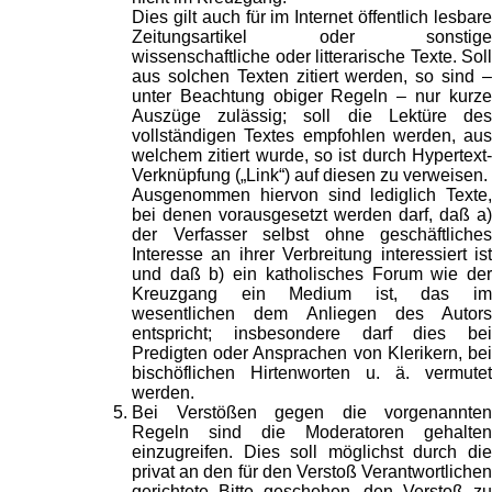
Dies gilt auch für im Internet öffentlich lesbare
Zeitungsartikel oder sonstige
wissenschaftliche oder litterarische Texte. Soll
aus solchen Texten zitiert werden, so sind –
unter Beachtung obiger Regeln – nur kurze
Auszüge zulässig; soll die Lektüre des
vollständigen Textes empfohlen werden, aus
welchem zitiert wurde, so ist durch Hypertext-
Verknüpfung („Link“) auf diesen zu verweisen.
Ausgenommen hiervon sind lediglich Texte,
bei denen vorausgesetzt werden darf, daß a)
der Verfasser selbst ohne geschäftliches
Interesse an ihrer Verbreitung interessiert ist
und daß b) ein katholisches Forum wie der
Kreuzgang ein Medium ist, das im
wesentlichen dem Anliegen des Autors
entspricht; insbesondere darf dies bei
Predigten oder Ansprachen von Klerikern, bei
bischöflichen Hirtenworten u. ä. vermutet
werden.
Bei Verstößen gegen die vorgenannten
Regeln sind die Moderatoren gehalten
einzugreifen. Dies soll möglichst durch die
privat an den für den Verstoß Verantwortlichen
gerichtete Bitte geschehen, den Verstoß zu