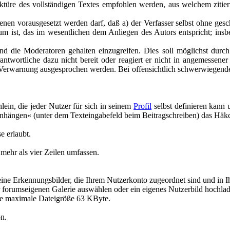
ektüre des vollständigen Textes empfohlen werden, aus welchem zitier
n vorausgesetzt werden darf, daß a) der Verfasser selbst ohne geschäft
 ist, das im wesentlichen dem Anliegen des Autors entspricht; insbe
d die Moderatoren gehalten einzugreifen. Dies soll möglichst durch d
antwortliche dazu nicht bereit oder reagiert er nicht in angemessene
 Verwarnung ausgesprochen werden. Bei offensichtlich schwerwiegend
lein, die jeder Nutzer für sich in seinem
Profil
selbst definieren kann
anhängen« (unter dem Texteingabefeld beim Beitragschreiben) das Häkc
e erlaubt.
 mehr als vier Zeilen umfassen.
kleine Erkennungsbilder, die Ihrem Nutzerkonto zugeordnet sind und in 
er forumseigenen Galerie auswählen oder ein eigenes Nutzerbild hochla
ie maximale Dateigröße 63 KByte.
on.