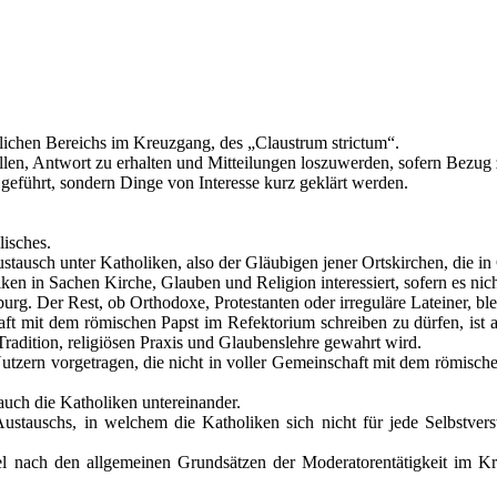
stlichen Bereichs im Kreuzgang, des „Claustrum strictum“.
ellen, Antwort zu erhalten und Mitteilungen loszuwerden, sofern Bezug
geführt, sondern Dinge von Interesse kurz geklärt werden.
isches.
tausch unter Katholiken, also der Gläubigen jener Ortskirchen, die i
ken in Sachen Kirche, Glauben und Religion interessiert, sofern es nich
urg. Der Rest, ob Orthodoxe, Protestanten oder irreguläre Lateiner, blei
ft mit dem römischen Papst im Refektorium schreiben zu dürfen, ist a
Tradition, religiösen Praxis und Glaubenslehre gewahrt wird.
utzern vorgetragen, die nicht in voller Gemeinschaft mit dem römisc
uch die Katholiken untereinander.
stauschs, in welchem die Katholiken sich nicht für jede Selbstvers
el nach den allgemeinen Grundsätzen der Moderatorentätigkeit im K