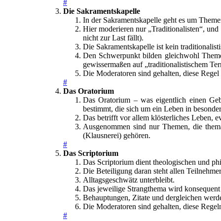
#
Die Sakramentskapelle
In der Sakramentskapelle geht es um Theme
Hier moderieren nur „Traditionalisten“, un
nicht zur Last fällt).
Die Sakramentskapelle ist kein traditionalis
Den Schwerpunkt bilden gleichwohl Themen de
gewissermaßen auf „traditionalistischem Te
Die Moderatoren sind gehalten, diese Rege
#
Das Oratorium
Das Oratorium – was eigentlich einen Geb
bestimmt, die sich um ein Leben in besonder
Das betrifft vor allem klösterliches Leben,
Ausgenommen sind nur Themen, die thematis
(Klausnerei) gehören.
#
Das Scriptorium
Das Scriptorium dient theologischen und ph
Die Beteiligung daran steht allen Teilnehm
Alltagsgeschwätz unterbleibt.
Das jeweilige Strangthema wird konsequent 
Behauptungen, Zitate und dergleichen werd
Die Moderatoren sind gehalten, diese Regel
#