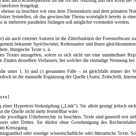
at aber auch Konsequenzen für die Art der Nutzung und den Kreis der N
nterforen festgelegt.
st ebenso zu beachten wie eine dem Themenkreis und dem primären Nu
utzer feststellen, ob das gewünschte Thema womöglich bereits in eine
s in mehreren parallelen Strängen soll möglichst vermieden werden.
r) als auch externer Autoren ist die Zitierfunktion der Forensoftware 
allgemein bekannte Sprichwörter, Redensarten und ihnen gleichkommend
te, liturgische Texte o. ä.
erten Textes anzugeben, sofern es sich nicht um eine unmittelbare R
Zitaten desselben Verfassers, bei welcher die einmalige Nennung bei de
e unter 1. b) und c) genannten Fälle – ist gleichfalls immer der Ver
doch ist die manuelle Ergänzung der Quelle (Autor, Zeitschrift, Internet
ote]
ng einer Hypertext-Verknüpfung („Link“). Sie allein genügt jedoch nicht
ie Quelle nicht mehr feststellbar wäre.
 die jeweiligen Urheberrechte zu beachten. Texte sind generell erst si
ssers oder Dritter. Sie dürfen ohne Genehmigung des Rechteinhabe
t im Kreuzgang.
eitungsartikel oder sonstige wissenschaftliche oder litterarische Texte. 