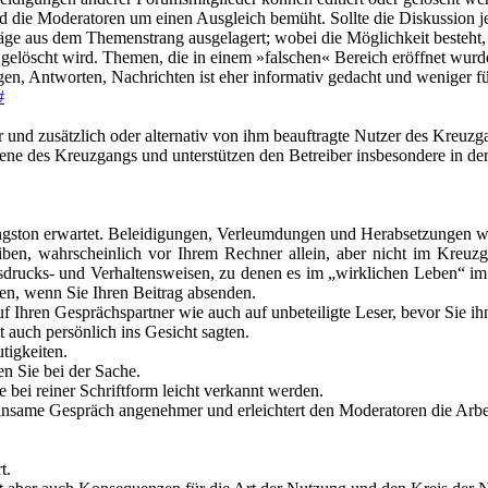
ind die Moderatoren um einen Ausgleich bemüht. Sollte die Diskussion 
ge aus dem Themenstrang ausgelagert; wobei die Möglichkeit besteht, d
gelöscht wird. Themen, die in einem »falschen« Bereich eröffnet wur
en, Antworten, Nachrichten ist eher informativ gedacht und weniger f
#
 und zusätzlich oder alternativ von ihm beauftragte Nutzer des Kreuz
bene des Kreuzgangs und unterstützen den Betreiber insbesondere in d
gston erwartet. Beleidigungen, Verleumdungen und Herabsetzungen wer
ben, wahrscheinlich vor Ihrem Rechner allein, aber nicht im Kreuzga
Ausdrucks- und Verhaltensweisen, zu denen es im „wirklichen Leben“ i
en, wenn Sie Ihren Beitrag absenden.
 Ihren Gesprächspartner wie auch auf unbeteiligte Leser, bevor Sie ih
 auch persönlich ins Gesicht sagten.
tigkeiten.
n Sie bei der Sache.
 bei reiner Schriftform leicht verkannt werden.
nsame Gespräch angenehmer und erleichtert den Moderatoren die Arbe
t.