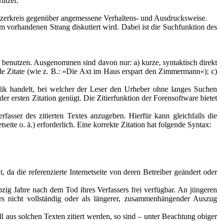
utzer.
tzerkreis gegenüber angemessene Verhaltens- und Ausdrucksweise.
m vorhandenen Strang diskutiert wird. Dabei ist die Suchfunktion des
zu benutzen. Ausgenommen sind davon nur: a) kurze, syntaktisch direkt
e Zitate (wie z. B.: »Die Axt im Haus erspart den Zimmermann«); c)
eplik handelt, bei welcher der Leser den Urheber ohne langes Suchen
r ersten Zitation genügt. Die Zitierfunktion der Forensoftware bietet
fasser des zitierten Textes anzugeben. Hierfür kann gleichfalls die
seite o. ä.) erforderlich. Eine korrekte Zitation hat folgende Syntax:
, da die referenzierte Internetseite von deren Betreiber geändert oder
ebzig Jahre nach dem Tod ihres Verfassers frei verfügbar. An jüngeren
rs nicht vollständig oder als längerer, zusammenhängender Auszug
Soll aus solchen Texten zitiert werden, so sind – unter Beachtung obiger