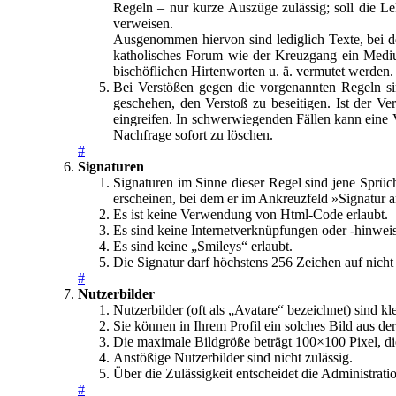
Regeln – nur kurze Auszüge zulässig; soll die L
verweisen.
Ausgenommen hiervon sind lediglich Texte, bei dene
katholisches Forum wie der Kreuzgang ein Medium
bischöflichen Hirtenworten u. ä. vermutet werden.
Bei Verstößen gegen die vorgenannten Regeln sin
geschehen, den Verstoß zu beseitigen. Ist der Ver
eingreifen. In schwerwiegenden Fällen kann eine
Nachfrage sofort zu löschen.
#
Signaturen
Signaturen im Sinne dieser Regel sind jene Sprüch
erscheinen, bei dem er im Ankreuzfeld »Signatur 
Es ist keine Verwendung von Html-Code erlaubt.
Es sind keine Internetverknüpfungen oder -hinweis
Es sind keine „Smileys“ erlaubt.
Die Signatur darf höchstens 256 Zeichen auf nicht
#
Nutzerbilder
Nutzerbilder (oft als „Avatare“ bezeichnet) sind 
Sie können in Ihrem Profil ein solches Bild aus d
Die maximale Bildgröße beträgt 100×100 Pixel, d
Anstößige Nutzerbilder sind nicht zulässig.
Über die Zulässigkeit entscheidet die Administrati
#