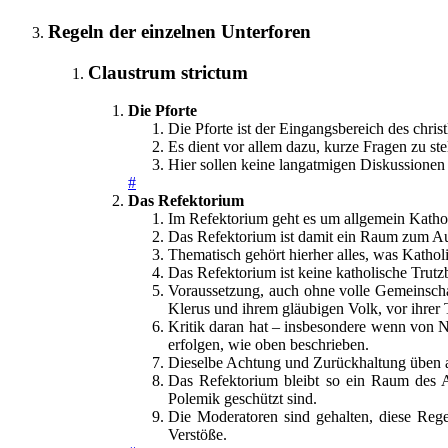
Regeln der einzelnen Unterforen
Claustrum strictum
Die Pforte
Die Pforte ist der Eingangsbereich des chri
Es dient vor allem dazu, kurze Fragen zu st
Hier sollen keine langatmigen Diskussionen 
#
Das Refektorium
Im Refektorium geht es um allgemein Kathol
Das Refektorium ist damit ein Raum zum Aus
Thematisch gehört hierher alles, was Katholi
Das Refektorium ist keine katholische Trutzb
Voraussetzung, auch ohne volle Gemeinscha
Klerus und ihrem gläubigen Volk, vor ihrer 
Kritik daran hat – insbesondere wenn von N
erfolgen, wie oben beschrieben.
Dieselbe Achtung und Zurückhaltung üben a
Das Refektorium bleibt so ein Raum des Au
Polemik geschützt sind.
Die Moderatoren sind gehalten, diese Reg
Verstöße.