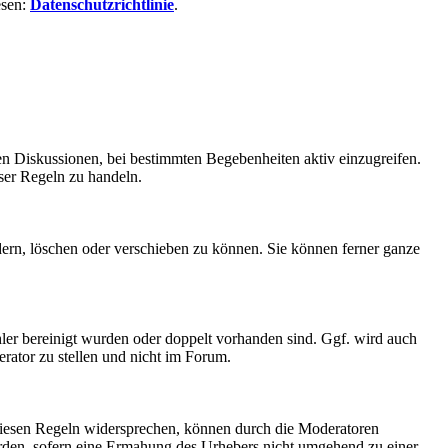
esen:
Datenschutzrichtlinie
.
en Diskussionen, bei bestimmten Begebenheiten aktiv einzugreifen.
ser Regeln zu handeln.
ern, löschen oder verschieben zu können. Sie können ferner ganze
ler bereinigt wurden oder doppelt vorhanden sind. Ggf. wird auch
rator zu stellen und nicht im Forum.
 diesen Regeln widersprechen, können durch die Moderatoren
erden, sofern eine Ermahung des Urhebers nicht umgehend zu einer