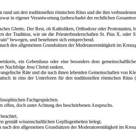
n rund um den traditionellen römischen Ritus und die ihm verbundene
d zwar in eigener Verantwortung (unbeschadet der rechtlichen Gesamtve
tisches Ghetto. Der Rest, ob Katholiken, Orthodoxe oder Protestanten, bl
r Tradition, wie sie die Priesterbruderschaften St. Pius X. oder St. 
rrain“ bewegen, und benehmen sich entsprechend.
l nach den allgemeinen Grundsätzen der Moderatorentätigkeit im Kreu
etskreis, ein Gebetshaus oder eine besonders dem gemeinschaftlic
er Nachfolge Jesu Christi ranken.
 evangelische Räte und die nach ihnen lebenden Gemeinschaften von Kle
ch in eins der Unterforen für den traditionellen römischen Ritus (Sa
ilosophischen Fachgesprächen.
ern offen, doch unter Achtung des beschriebenen Anspruchs.
beachtet.
en gemäß wissenschaftlichen Gepflogenheiten belegt.
n nach den allgemeinen Grundsätzen der Moderatorentätigkeit im Kreu