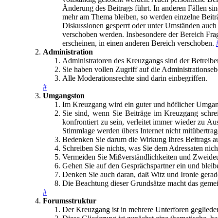
Änderung des Beitrags führt. In anderen Fällen s
mehr am Thema bleiben, so werden einzelne Beiträ
Diskussionen gesperrt oder unter Umständen auch 
verschoben werden. Insbesondere der Bereich Frag
erscheinen, in einen anderen Bereich verschoben.
Administration
Administratoren des Kreuzgangs sind der Betreiber
Sie haben vollen Zugriff auf die Administrationse
Alle Moderationsrechte sind darin einbegriffen.
#
Umgangston
Im Kreuzgang wird ein guter und höflicher Umgan
Sie sind, wenn Sie Beiträge im Kreuzgang schrei
konfrontiert zu sein, verleitet immer wieder zu 
Stimmlage werden übers Internet nicht mitübertrag
Bedenken Sie darum die Wirkung Ihres Beitrags auf
Schreiben Sie nichts, was Sie dem Adressaten nicht
Vermeiden Sie Mißverständlichkeiten und Zweideu
Gehen Sie auf den Gesprächspartner ein und bleibe
Denken Sie auch daran, daß Witz und Ironie gerade
Die Beachtung dieser Grundsätze macht das gemei
#
Forumsstruktur
Der Kreuzgang ist in mehrere Unterforen geglieder