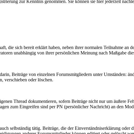
gistrierung zur Kenntnis genommen. Sie können sie hier jederzeit nachl
t, die sich bereit erklärt haben, neben ihrer normalen Teilnahme an d
oderatoren unabhängig von ihrer persönlichen Meinung nach Maßgabe die
arin, Beiträge von einzelnen Forumsmitgliedern unter Umständen: änd
, verschieben oder löschen.
igenen Thread dokumentieren, sofern Beiträge nicht nur um äußere Feh
agen zum Eingreifen sind per PN (persönlicher Nachricht) an den Mode
ch selbständig tätig. Beiträge, die der Einverständniserklärung oder
leidigungen anderer Forumsmitglieder können editiert oder gelöscht w