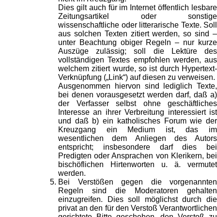
Dies gilt auch für im Internet öffentlich lesbare
Zeitungsartikel oder sonstige
wissenschaftliche oder litterarische Texte. Soll
aus solchen Texten zitiert werden, so sind –
unter Beachtung obiger Regeln – nur kurze
Auszüge zulässig; soll die Lektüre des
vollständigen Textes empfohlen werden, aus
welchem zitiert wurde, so ist durch Hypertext-
Verknüpfung („Link“) auf diesen zu verweisen.
Ausgenommen hiervon sind lediglich Texte,
bei denen vorausgesetzt werden darf, daß a)
der Verfasser selbst ohne geschäftliches
Interesse an ihrer Verbreitung interessiert ist
und daß b) ein katholisches Forum wie der
Kreuzgang ein Medium ist, das im
wesentlichen dem Anliegen des Autors
entspricht; insbesondere darf dies bei
Predigten oder Ansprachen von Klerikern, bei
bischöflichen Hirtenworten u. ä. vermutet
werden.
Bei Verstößen gegen die vorgenannten
Regeln sind die Moderatoren gehalten
einzugreifen. Dies soll möglichst durch die
privat an den für den Verstoß Verantwortlichen
gerichtete Bitte geschehen, den Verstoß zu