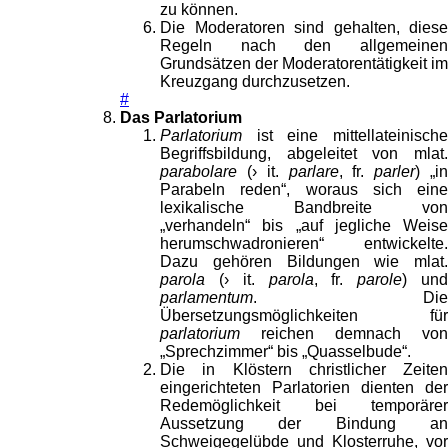
zu können.
Die Moderatoren sind gehalten, diese
Regeln nach den allgemeinen
Grundsätzen der Moderatorentätigkeit im
Kreuzgang durchzusetzen.
#
Das Parlatorium
Parlatorium
ist eine mittellateinische
Begriffsbildung, abgeleitet von mlat.
parabolare
(› it.
parlare
, fr.
parler
) „i
Parabeln reden“, woraus sich eine
lexikalische Bandbreite von
„verhandeln“ bis „auf jegliche Weise
herumschwadronieren“ entwickelte.
Dazu gehören Bildungen wie mlat.
parola
(› it.
parola
, fr.
parole
) un
parlamentum
. Die
Übersetzungsmöglichkeiten für
parlatorium
reichen demnach von
„Sprechzimmer“ bis „Quasselbude“.
Die in Klöstern christlicher Zeiten
eingerichteten Parlatorien dienten der
Redemöglichkeit bei temporärer
Aussetzung der Bindung an
Schweigegelübde und Klosterruhe, vor