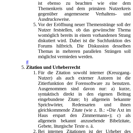
ist ebenso zu beachten wie eine dem
Themenkreis und dem primären Nutzerkreis
gegenüber angemessene Verhaltens- und
Ausdrucksweise.
Vor der Eröffnung neuer Themenstränge soll der
Nutzer feststellen, ob das gewünschte Thema
womöglich bereits in einem vorhandenen Strang
diskutiert wird. Dabei ist die Suchfunktion des
Forums hilfreich. Die Diskussion desselben
Themas in mehreren parallelen Strängen soll
möglichst vermieden werden.
#
Zitation und Urheberrecht
Für die Zitation sowohl interner (Kreuzgang-
Nutzer) als auch externer Autoren ist die
Zitierfunktion der Forensoftware zu benutzen.
Ausgenommen sind davon nur: a) kurze,
syntaktisch direkt in den eigenen Beitrag
eingebundene Zitate; b) allgemein bekannte
Sprichwörter, Redensarten und ihnen
gleichkommende Zitate (wie z. B.: »Die Axt im
Haus erspart den Zimmermann«); c) als
allgemein bekannt anzusehende Bibelzitate,
Gebete, liturgische Texte o. ä.
Bei internen Zitationen ist der Urheber des