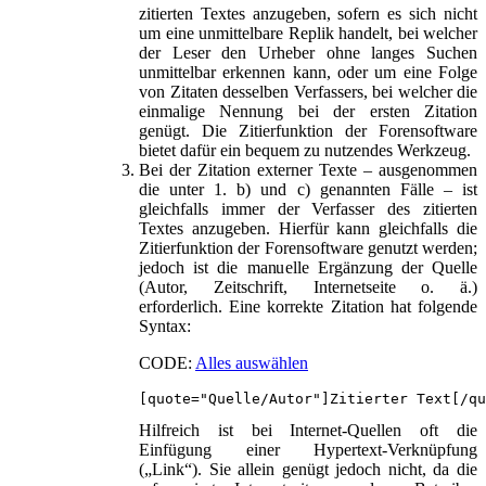
zitierten Textes anzugeben, sofern es sich nicht
um eine unmittelbare Replik handelt, bei welcher
der Leser den Urheber ohne langes Suchen
unmittelbar erkennen kann, oder um eine Folge
von Zitaten desselben Verfassers, bei welcher die
einmalige Nennung bei der ersten Zitation
genügt. Die Zitierfunktion der Forensoftware
bietet dafür ein bequem zu nutzendes Werkzeug.
Bei der Zitation externer Texte – ausgenommen
die unter 1. b) und c) genannten Fälle – ist
gleichfalls immer der Verfasser des zitierten
Textes anzugeben. Hierfür kann gleichfalls die
Zitierfunktion der Forensoftware genutzt werden;
jedoch ist die manuelle Ergänzung der Quelle
(Autor, Zeitschrift, Internetseite o. ä.)
erforderlich. Eine korrekte Zitation hat folgende
Syntax:
CODE:
Alles auswählen
[quote="Quelle/Autor"]Zitierter Text[/qu
Hilfreich ist bei Internet-Quellen oft die
Einfügung einer Hypertext-Verknüpfung
(„Link“). Sie allein genügt jedoch nicht, da die