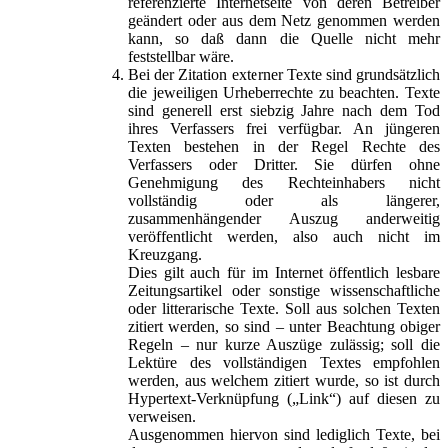
referenzierte Internetseite von deren Betreiber
geändert oder aus dem Netz genommen werden
kann, so daß dann die Quelle nicht mehr
feststellbar wäre.
Bei der Zitation externer Texte sind grundsätzlich
die jeweiligen Urheberrechte zu beachten. Texte
sind generell erst siebzig Jahre nach dem Tod
ihres Verfassers frei verfügbar. An jüngeren
Texten bestehen in der Regel Rechte des
Verfassers oder Dritter. Sie dürfen ohne
Genehmigung des Rechteinhabers nicht
vollständig oder als längerer,
zusammenhängender Auszug anderweitig
veröffentlicht werden, also auch nicht im
Kreuzgang.
Dies gilt auch für im Internet öffentlich lesbare
Zeitungsartikel oder sonstige wissenschaftliche
oder litterarische Texte. Soll aus solchen Texten
zitiert werden, so sind – unter Beachtung obiger
Regeln – nur kurze Auszüge zulässig; soll die
Lektüre des vollständigen Textes empfohlen
werden, aus welchem zitiert wurde, so ist durch
Hypertext-Verknüpfung („Link“) auf diesen zu
verweisen.
Ausgenommen hiervon sind lediglich Texte, bei