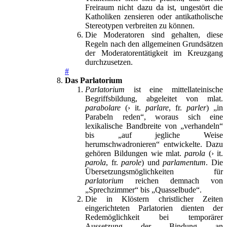
Freiraum nicht dazu da ist, ungestört die
Katholiken zensieren oder antikatholische
Stereotypen verbreiten zu können.
Die Moderatoren sind gehalten, diese
Regeln nach den allgemeinen Grundsätzen
der Moderatorentätigkeit im Kreuzgang
durchzusetzen.
#
Das Parlatorium
Parlatorium
ist eine mittellateinische
Begriffsbildung, abgeleitet von mlat.
parabolare
(› it.
parlare
, fr.
parler
) „in
Parabeln reden“, woraus sich eine
lexikalische Bandbreite von „verhandeln“
bis „auf jegliche Weise
herumschwadronieren“ entwickelte. Dazu
gehören Bildungen wie mlat.
parola
(› it.
parola
, fr.
parole
) und
parlamentum
. Die
Übersetzungsmöglichkeiten für
parlatorium
reichen demnach von
„Sprechzimmer“ bis „Quasselbude“.
Die in Klöstern christlicher Zeiten
eingerichteten Parlatorien dienten der
Redemöglichkeit bei temporärer
Aussetzung der Bindung an