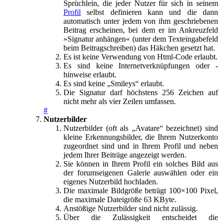
Sprüchlein, die jeder Nutzer für sich in seinem
Profil
selbst definieren kann und die dann
automatisch unter jedem von ihm geschriebenen
Beitrag erscheinen, bei dem er im Ankreuzfeld
»Signatur anhängen« (unter dem Texteingabefeld
beim Beitragschreiben) das Häkchen gesetzt hat.
Es ist keine Verwendung von Html-Code erlaubt.
Es sind keine Internetverknüpfungen oder -
hinweise erlaubt.
Es sind keine „Smileys“ erlaubt.
Die Signatur darf höchstens 256 Zeichen auf
nicht mehr als vier Zeilen umfassen.
#
Nutzerbilder
Nutzerbilder (oft als „Avatare“ bezeichnet) sind
kleine Erkennungsbilder, die Ihrem Nutzerkonto
zugeordnet sind und in Ihrem Profil und neben
jedem Ihrer Beiträge angezeigt werden.
Sie können in Ihrem Profil ein solches Bild aus
der forumseigenen Galerie auswählen oder ein
eigenes Nutzerbild hochladen.
Die maximale Bildgröße beträgt 100×100 Pixel,
die maximale Dateigröße 63 KByte.
Anstößige Nutzerbilder sind nicht zulässig.
Über die Zulässigkeit entscheidet die