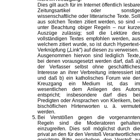
Dies gilt auch für im Internet öffentlich lesbare
Zeitungsartikel oder sonstige
wissenschaftliche oder litterarische Texte. Soll
aus solchen Texten zitiert werden, so sind –
unter Beachtung obiger Regeln – nur kurze
Auszüge zulässig; soll die Lektüre des
vollständigen Textes empfohlen werden, aus
welchem zitiert wurde, so ist durch Hypertext-
Verknüpfung („Link“) auf diesen zu verweisen.
Ausgenommen hiervon sind lediglich Texte,
bei denen vorausgesetzt werden darf, daß a)
der Verfasser selbst ohne geschäftliches
Interesse an ihrer Verbreitung interessiert ist
und daß b) ein katholisches Forum wie der
Kreuzgang ein Medium ist, das im
wesentlichen dem Anliegen des Autors
entspricht; insbesondere darf dies bei
Predigten oder Ansprachen von Klerikern, bei
bischöflichen Hirtenworten u. ä. vermutet
werden.
Bei Verstößen gegen die vorgenannten
Regeln sind die Moderatoren gehalten
einzugreifen. Dies soll möglichst durch die
privat an den für den Verstoß Verantwortlichen
gerichtete Bitte geschehen, den Verstoß zu