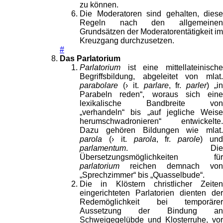
zu können.
Die Moderatoren sind gehalten, diese
Regeln nach den allgemeinen
Grundsätzen der Moderatorentätigkeit im
Kreuzgang durchzusetzen.
#
Das Parlatorium
Parlatorium
ist eine mittellateinische
Begriffsbildung, abgeleitet von mlat.
parabolare
(› it.
parlare
, fr.
parler
) „i
Parabeln reden“, woraus sich eine
lexikalische Bandbreite von
„verhandeln“ bis „auf jegliche Weise
herumschwadronieren“ entwickelte.
Dazu gehören Bildungen wie mlat.
parola
(› it.
parola
, fr.
parole
) un
parlamentum
. Die
Übersetzungsmöglichkeiten für
parlatorium
reichen demnach von
„Sprechzimmer“ bis „Quasselbude“.
Die in Klöstern christlicher Zeiten
eingerichteten Parlatorien dienten der
Redemöglichkeit bei temporärer
Aussetzung der Bindung an
Schweigegelübde und Klosterruhe, vor