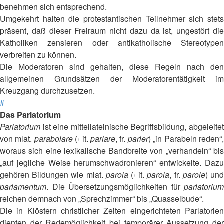
benehmen sich entsprechend.
Umgekehrt halten die protestantischen Teilnehmer sich stets
präsent, daß dieser Freiraum nicht dazu da ist, ungestört die
Katholiken zensieren oder antikatholische Stereotypen
verbreiten zu können.
Die Moderatoren sind gehalten, diese Regeln nach den
allgemeinen Grundsätzen der Moderatorentätigkeit im
Kreuzgang durchzusetzen.
#
Das Parlatorium
Parlatorium
ist eine mittellateinische Begriffsbildung, abgeleitet
von mlat.
parabolare
(› it.
parlare
, fr.
parler
) „in Parabeln reden“
woraus sich eine lexikalische Bandbreite von „verhandeln“ bis
„auf jegliche Weise herumschwadronieren“ entwickelte. Dazu
gehören Bildungen wie mlat.
parola
(› it.
parola
, fr.
parole
) un
parlamentum
. Die Übersetzungsmöglichkeiten für
parlatorium
reichen demnach von „Sprechzimmer“ bis „Quasselbude“.
Die in Klöstern christlicher Zeiten eingerichteten Parlatorien
dienten der Redemöglichkeit bei temporärer Aussetzung der