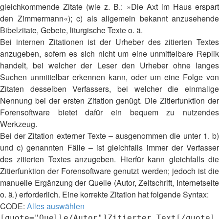
gleichkommende Zitate (wie z. B.: »Die Axt im Haus erspart
den Zimmermann«); c) als allgemein bekannt anzusehende
Bibelzitate, Gebete, liturgische Texte o. ä.
Bei internen Zitationen ist der Urheber des zitierten Textes
anzugeben, sofern es sich nicht um eine unmittelbare Replik
handelt, bei welcher der Leser den Urheber ohne langes
Suchen unmittelbar erkennen kann, oder um eine Folge von
Zitaten desselben Verfassers, bei welcher die einmalige
Nennung bei der ersten Zitation genügt. Die Zitierfunktion der
Forensoftware bietet dafür ein bequem zu nutzendes
Werkzeug.
Bei der Zitation externer Texte – ausgenommen die unter 1. b)
und c) genannten Fälle – ist gleichfalls immer der Verfasser
des zitierten Textes anzugeben. Hierfür kann gleichfalls die
Zitierfunktion der Forensoftware genutzt werden; jedoch ist die
manuelle Ergänzung der Quelle (Autor, Zeitschrift, Internetseite
o. ä.) erforderlich. Eine korrekte Zitation hat folgende Syntax:
CODE:
Alles auswählen
[quote="Quelle/Autor"]Zitierter Text[/quote]