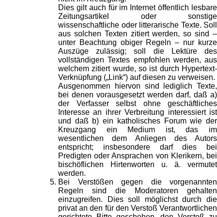
Dies gilt auch für im Internet öffentlich lesbare
Zeitungsartikel oder sonstige
wissenschaftliche oder litterarische Texte. Soll
aus solchen Texten zitiert werden, so sind –
unter Beachtung obiger Regeln – nur kurze
Auszüge zulässig; soll die Lektüre des
vollständigen Textes empfohlen werden, aus
welchem zitiert wurde, so ist durch Hypertext-
Verknüpfung („Link“) auf diesen zu verweisen.
Ausgenommen hiervon sind lediglich Texte,
bei denen vorausgesetzt werden darf, daß a)
der Verfasser selbst ohne geschäftliches
Interesse an ihrer Verbreitung interessiert ist
und daß b) ein katholisches Forum wie der
Kreuzgang ein Medium ist, das im
wesentlichen dem Anliegen des Autors
entspricht; insbesondere darf dies bei
Predigten oder Ansprachen von Klerikern, bei
bischöflichen Hirtenworten u. ä. vermutet
werden.
Bei Verstößen gegen die vorgenannten
Regeln sind die Moderatoren gehalten
einzugreifen. Dies soll möglichst durch die
privat an den für den Verstoß Verantwortlichen
gerichtete Bitte geschehen, den Verstoß zu