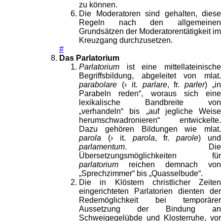
zu können.
Die Moderatoren sind gehalten, diese
Regeln nach den allgemeinen
Grundsätzen der Moderatorentätigkeit im
Kreuzgang durchzusetzen.
#
Das Parlatorium
Parlatorium
ist eine mittellateinische
Begriffsbildung, abgeleitet von mlat.
parabolare
(› it.
parlare
, fr.
parler
) „i
Parabeln reden“, woraus sich eine
lexikalische Bandbreite von
„verhandeln“ bis „auf jegliche Weise
herumschwadronieren“ entwickelte.
Dazu gehören Bildungen wie mlat.
parola
(› it.
parola
, fr.
parole
) un
parlamentum
. Die
Übersetzungsmöglichkeiten für
parlatorium
reichen demnach von
„Sprechzimmer“ bis „Quasselbude“.
Die in Klöstern christlicher Zeiten
eingerichteten Parlatorien dienten der
Redemöglichkeit bei temporärer
Aussetzung der Bindung an
Schweigegelübde und Klosterruhe, vor