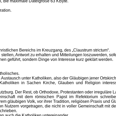
l, die maximale Dateigröße 63 KByte.
ration.
hristlichen Bereichs im Kreuzgang, des „Claustrum strictum“.
 stellen, Antwort zu erhalten und Mitteilungen loszuwerden, so
nen geführt, sondern Dinge von Interesse kurz geklärt werden.
tholisches.
Austausch unter Katholiken, also der Gläubigen jener Ortskirc
Katholiken in Sachen Kirche, Glauben und Religion interessi
tzburg. Der Rest, ob Orthodoxe, Protestanten oder irreguläre Lat
nschaft mit dem römischen Papst im Refektorium schreiben
rem gläubigen Volk, vor ihrer Tradition, religiösen Praxis und 
on Nutzern vorgetragen, die nicht in voller Gemeinschaft mit
chrieben.
n auch die Katholiken untereinander.