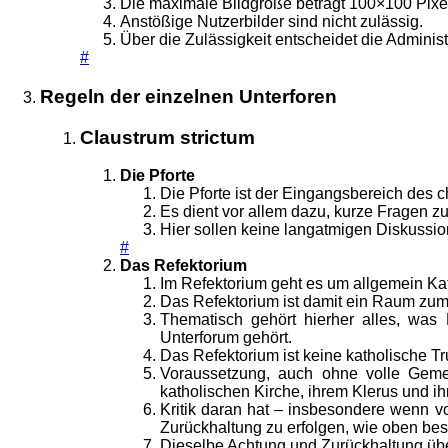
Die maximale Bildgröße beträgt 100×100 Pixe
Anstößige Nutzerbilder sind nicht zulässig.
Über die Zulässigkeit entscheidet die Administ
#
Regeln der einzelnen Unterforen
Claustrum strictum
Die Pforte
Die Pforte ist der Eingangsbereich des c
Es dient vor allem dazu, kurze Fragen zu
Hier sollen keine langatmigen Diskussio
#
Das Refektorium
Im Refektorium geht es um allgemein Ka
Das Refektorium ist damit ein Raum zum 
Thematisch gehört hierher alles, was 
Unterforum gehört.
Das Refektorium ist keine katholische Tru
Voraussetzung, auch ohne volle Gemei
katholischen Kirche, ihrem Klerus und ih
Kritik daran hat – insbesondere wenn v
Zurückhaltung zu erfolgen, wie oben bes
Dieselbe Achtung und Zurückhaltung übe