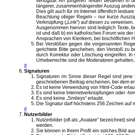
verfügbar. An jüngeren Texten bestehen in d
längerer, zusammenhängender Auszug anderweit
Dies gilt auch für im Internet öffentlich lesba
Beachtung obiger Regeln – nur kurze Auszüge
Verknüpfung („Link“) auf diesen zu verweisen.
Ausgenommen hiervon sind lediglich Texte, bei
ist und daß b) ein katholisches Forum wie der
Ansprachen von Klerikern, bei bischöflichen H
Bei Verstößen gegen die vorgenannten Regeln
gerichtete Bitte geschehen, den Verstoß zu bes
durch Korrektur oder Löschung eingreifen. 
Urheberrechte sind die Moderatoren gehalten,
#
Signaturen
Signaturen im Sinne dieser Regel sind jene 
geschriebenen Beitrag erscheinen, bei dem er
Es ist keine Verwendung von Html-Code erlau
Es sind keine Internetverknüpfungen oder -hin
Es sind keine „Smileys“ erlaubt.
Die Signatur darf höchstens 256 Zeichen auf n
#
Nutzerbilder
Nutzerbilder (oft als „Avatare“ bezeichnet) si
werden.
Sie können in Ihrem Profil ein solches Bild a