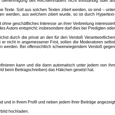
e Genehmigung des Rechteinhabers nicht vollständig oder als
che Texte. Soll aus solchen Texten zitiert werden, so sind – unter
en werden, aus welchem zitiert wurde, so ist durch Hypertext-
ohne geschäftliches Interesse an ihrer Verbreitung interessiert
s Autors entspricht; insbesondere darf dies bei Predigten oder
chst durch die privat an den für den Verstoß Verantwortlichen
t er nicht in angemessener Frist, sollen die Moderatoren selbst
en werden. Bei offensichtlich schwerwiegendem Verstoß gegen
efinieren kann und die dann automatisch unter jedem von ih
ld beim Beitragschreiben) das Häkchen gesetzt hat.
nd und in Ihrem Profil und neben jedem Ihrer Beiträge angezeigt
rbild hochladen.