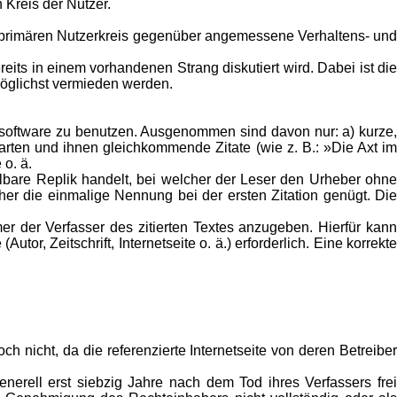
 Kreis der Nutzer.
 primären Nutzerkreis gegenüber angemessene Verhaltens- und
its in einem vorhandenen Strang diskutiert wird. Dabei ist die
möglichst vermieden werden.
rensoftware zu benutzen. Ausgenommen sind davon nur: a) kurze,
arten und ihnen gleichkommende Zitate (wie z. B.: »Die Axt im
o. ä.
telbare Replik handelt, bei welcher der Leser den Urheber ohne
er die einmalige Nennung bei der ersten Zitation genügt. Die
mer der Verfasser des zitierten Textes anzugeben. Hierfür kann
tor, Zeitschrift, Internetseite o. ä.) erforderlich. Eine korrekte
och nicht, da die referenzierte Internetseite von deren Betreiber
enerell erst siebzig Jahre nach dem Tod ihres Verfassers frei