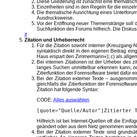
Diese Gliederung ist zunächst eine thematisch
Einzelheiten sind in den Regeln für die einzel
Die thematische Ausrichtung eines Unterfor
Ausdrucksweise.
Vor der Eröffnung neuer Themenstränge soll d
Suchfunktion des Forums hilfreich. Die Disku
#
Zitation und Urheberrecht
Für die Zitation sowohl interner (Kreuzgang-N
syntaktisch direkt in den eigenen Beitrag ei
Haus erspart den Zimmermann«); c) als allgeme
Bei internen Zitationen ist der Urheber des z
langes Suchen unmittelbar erkennen kann, od
Zitierfunktion der Forensoftware bietet dafür
Bei der Zitation externer Texte – ausgenomme
gleichfalls die Zitierfunktion der Forensoftwar
Zitation hat folgende Syntax:
CODE:
Alles auswählen
[quote="Quelle/Autor"]Zitierter 
Hilfreich ist bei Internet-Quellen oft die Einf
geändert oder aus dem Netz genommen werden 
Bei der Zitation externer Texte sind grundsä