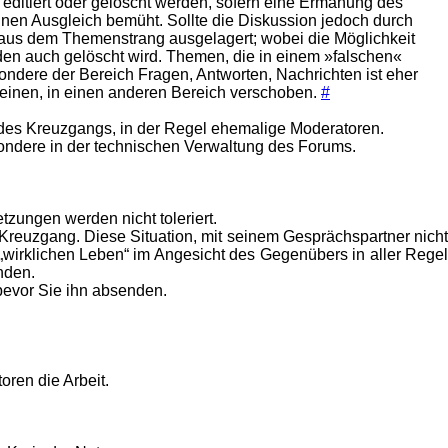
editiert oder gelöscht werden, sofern eine Ermahung des
inen Ausgleich bemüht. Sollte die Diskussion jedoch durch
 aus dem Themenstrang ausgelagert; wobei die Möglichkeit
den auch gelöscht wird. Themen, die in einem »falschen«
ndere der Bereich Fragen, Antworten, Nachrichten ist eher
heinen, in einen anderen Bereich verschoben.
#
r des Kreuzgangs, in der Regel ehemalige Moderatoren.
sondere in der technischen Verwaltung des Forums.
zungen werden nicht toleriert.
 Kreuzgang. Diese Situation, mit seinem Gesprächspartner nicht
 „wirklichen Leben“ im Angesicht des Gegenübers in aller Regel
nden.
bevor Sie ihn absenden.
ren die Arbeit.