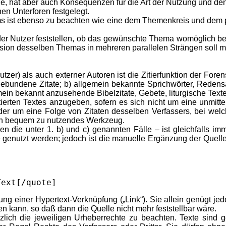
e, hat aber auch Konsequenzen für die Art der Nutzung und den
nen Unterforen festgelegt.
ums ist ebenso zu beachten wie eine dem Themenkreis und dem
er Nutzer feststellen, ob das gewünschte Thema womöglich bere
ssion desselben Themas in mehreren parallelen Strängen soll 
utzer) als auch externer Autoren ist die Zitierfunktion der Fo
ngebundene Zitate; b) allgemein bekannte Sprichwörter, Redens
in bekannt anzusehende Bibelzitate, Gebete, liturgische Texte 
itierten Textes anzugeben, sofern es sich nicht um eine unmit
er um eine Folge von Zitaten desselben Verfassers, bei welch
 ein bequem zu nutzendes Werkzeug.
n die unter 1. b) und c) genannten Fälle – ist gleichfalls im
e genutzt werden; jedoch ist die manuelle Ergänzung der Quelle (Au
Text[/quote]
ügung einer Hypertext-Verknüpfung („Link“). Sie allein genügt jed
kann, so daß dann die Quelle nicht mehr feststellbar wäre.
tzlich die jeweiligen Urheberrechte zu beachten. Texte sind g