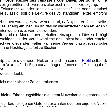
er Regel Rechte des Verfassers oder Dritter. Sie dürfen ohn
ig veröffentlicht werden, also auch nicht im Kreuzgang.
re Zeitungsartikel oder sonstige wissenschaftliche oder litteraris
 zulässig; soll die Lektüre des vollständigen Textes empfohl
 denen vorausgesetzt werden darf, daß a) der Verfasser selbst 
 Kreuzgang ein Medium ist, das im wesentlichen dem Anliegen de
irtenworten u. ä. vermutet werden.
 sind die Moderatoren gehalten einzugreifen. Dies soll mögli
eitigen. Ist der Verantwortliche dazu nicht bereit oder reagier
In schwerwiegenden Fällen kann eine Verwarnung ausgesproch
 ohne Nachfrage sofort zu löschen.
Sprüchlein, die jeder Nutzer für sich in seinem
Profil
selbst d
 im Ankreuzfeld »Signatur anhängen« (unter dem Texteingabefe
bt.
weise erlaubt.
icht mehr als vier Zeilen umfassen.
nd kleine Erkennungsbilder, die Ihrem Nutzerkonto zugeordnet si
us der forumseigenen Galerie auswählen oder ein eigenes Nutze