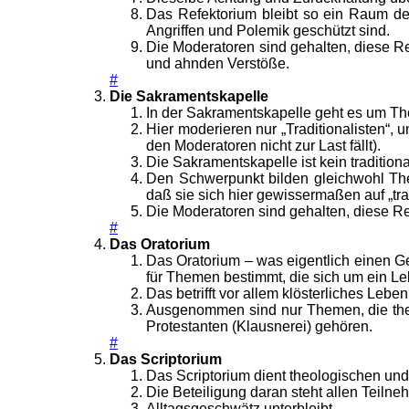
Das Refektorium bleibt so ein Raum des
Angriffen und Polemik geschützt sind.
Die Moderatoren sind gehalten, diese R
und ahnden Verstöße.
#
Die Sakramentskapelle
In der Sakramentskapelle geht es um Th
Hier moderieren nur „Traditionalisten“,
den Moderatoren nicht zur Last fällt).
Die Sakramentskapelle ist kein traditiona
Den Schwerpunkt bilden gleichwohl Theme
daß sie sich hier gewissermaßen auf „tr
Die Moderatoren sind gehalten, diese R
#
Das Oratorium
Das Oratorium – was eigentlich einen G
für Themen bestimmt, die sich um ein Le
Das betrifft vor allem klösterliches Le
Ausgenommen sind nur Themen, die themat
Protestanten (Klausnerei) gehören.
#
Das Scriptorium
Das Scriptorium dient theologischen un
Die Beteiligung daran steht allen Teiln
Alltagsgeschwätz unterbleibt.