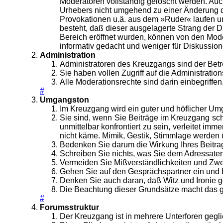
Moderatoren vollständig gelöscht werden. Auc
Urhebers nicht umgehend zu einer Änderung de
Provokationen u.ä. aus dem »Ruder« laufen u
besteht, daß dieser ausgelagerte Strang der 
Bereich eröffnet wurden, können von den Mode
informativ gedacht und weniger für Diskussio
Administration
Administratoren des Kreuzgangs sind der Betr
Sie haben vollen Zugriff auf die Administrat
Alle Moderationsrechte sind darin einbegriffen
#
Umgangston
Im Kreuzgang wird ein guter und höflicher Um
Sie sind, wenn Sie Beiträge im Kreuzgang schr
unmittelbar konfrontiert zu sein, verleitet i
nicht käme. Mimik, Gestik, Stimmlage werden ü
Bedenken Sie darum die Wirkung Ihres Beitrag
Schreiben Sie nichts, was Sie dem Adressaten 
Vermeiden Sie Mißverständlichkeiten und Zwe
Gehen Sie auf den Gesprächspartner ein und b
Denken Sie auch daran, daß Witz und Ironie ge
Die Beachtung dieser Grundsätze macht das 
#
Forumsstruktur
Der Kreuzgang ist in mehrere Unterforen gegli