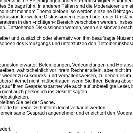
h persönliche Beleidigungen anderer Forumsmitglieder können 
s Beitrags führt. In anderen Fällen sind die Moderatoren um e
nd nicht mehr am Thema bleiben, so werden einzelne Beiträge
Diskussion für weitere Diskussionen gesperrt oder unter Umstän
ratoren in den »richtigen« Bereich verschoben werden. Insbeso
nen. Entstehende Diskussionen werden, wenn sie sinnvoll ersc
eiber und zusätzlich oder alternativ von ihm beauftragte Nutze
ionsebene des Kreuzgangs und unterstützen den Betreiber insbe
.
gangston erwartet. Beleidigungen, Verleumdungen und Herabset
eiben, wahrscheinlich vor Ihrem Rechner allein, aber nicht im
mmer wieder zu Ausdrucks- und Verhaltensweisen, zu denen es im
bers Internet nicht mitübertragen, wenn Sie Ihren Beitrag abse
s auf Ihren Gesprächspartner wie auch auf unbeteiligte Leser, 
nicht auch persönlich ins Gesicht sagten.
ideutigkeiten.
leiben Sie bei der Sache.
rade bei reiner Schriftform leicht verkannt werden.
gemeinsame Gespräch angenehmer und erleichtert den Moderato
edert.