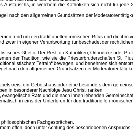
 Austauschs, in welchem die Katholiken sich nicht für jede S
egel nach den allgemeinen Grundsätzen der Moderatorentätigke
emen rund um den traditionellen römischen Ritus und die ihm
 und zwar in eigener Verantwortung (unbeschadet der rechtliche
listisches Ghetto. Der Rest, ob Katholiken, Orthodoxe oder Prote
n der Tradition, wie sie die Priesterbruderschaften St. Pius 
aditionalistischem Terrain“ bewegen, und benehmen sich entsp
egel nach den allgemeinen Grundsätzen der Moderatorentätigk
ebetskreis, ein Gebetshaus oder eine besonders dem gemeinsc
ben in besonderer Nachfolge Jesu Christi ranken.
ben, evangelische Räte und die nach ihnen lebenden Gemeinschaf
isch in eins der Unterforen für den traditionellen römischen 
d philosophischen Fachgesprächen.
ehmern offen, doch unter Achtung des beschriebenen Anspruchs.