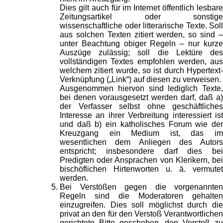
Dies gilt auch für im Internet öffentlich lesbare
Zeitungsartikel oder sonstige
wissenschaftliche oder litterarische Texte. Soll
aus solchen Texten zitiert werden, so sind –
unter Beachtung obiger Regeln – nur kurze
Auszüge zulässig; soll die Lektüre des
vollständigen Textes empfohlen werden, aus
welchem zitiert wurde, so ist durch Hypertext-
Verknüpfung („Link“) auf diesen zu verweisen.
Ausgenommen hiervon sind lediglich Texte,
bei denen vorausgesetzt werden darf, daß a)
der Verfasser selbst ohne geschäftliches
Interesse an ihrer Verbreitung interessiert ist
und daß b) ein katholisches Forum wie der
Kreuzgang ein Medium ist, das im
wesentlichen dem Anliegen des Autors
entspricht; insbesondere darf dies bei
Predigten oder Ansprachen von Klerikern, bei
bischöflichen Hirtenworten u. ä. vermutet
werden.
Bei Verstößen gegen die vorgenannten
Regeln sind die Moderatoren gehalten
einzugreifen. Dies soll möglichst durch die
privat an den für den Verstoß Verantwortlichen
gerichtete Bitte geschehen, den Verstoß zu