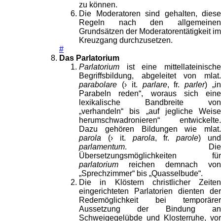
zu können.
Die Moderatoren sind gehalten, diese
Regeln nach den allgemeinen
Grundsätzen der Moderatorentätigkeit im
Kreuzgang durchzusetzen.
#
Das Parlatorium
Parlatorium
ist eine mittellateinische
Begriffsbildung, abgeleitet von mlat.
parabolare
(› it.
parlare
, fr.
parler
) „i
Parabeln reden“, woraus sich eine
lexikalische Bandbreite von
„verhandeln“ bis „auf jegliche Weise
herumschwadronieren“ entwickelte.
Dazu gehören Bildungen wie mlat.
parola
(› it.
parola
, fr.
parole
) un
parlamentum
. Die
Übersetzungsmöglichkeiten für
parlatorium
reichen demnach von
„Sprechzimmer“ bis „Quasselbude“.
Die in Klöstern christlicher Zeiten
eingerichteten Parlatorien dienten der
Redemöglichkeit bei temporärer
Aussetzung der Bindung an
Schweigegelübde und Klosterruhe, vor