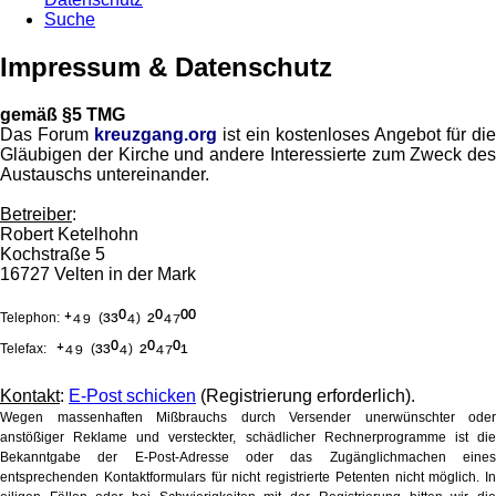
Suche
Impressum & Datenschutz
gemäß §5 TMG
Das Forum
kreuzgang.org
ist ein kostenloses Angebot für die
Gläubigen der Kirche und andere Interessierte zum Zweck des
Austauschs untereinander.
Betreiber
:
Robert Ketelhohn
Kochstraße 5
16727 Velten in der Mark
⁺⁴⁹
³³⁰⁴
²⁰⁴⁷⁰⁰
Telephon:
(
)
⁺⁴⁹
³³⁰⁴
²⁰⁴⁷⁰¹
Telefax:
(
)
Kontakt
:
E-Post schicken
(Registrierung erforderlich).
Wegen massenhaften Mißbrauchs durch Versender unerwünschter oder
anstößiger Reklame und versteckter, schädlicher Rechnerprogramme ist die
Bekanntgabe der E-Post-Adresse oder das Zugänglichmachen eines
entsprechenden Kontaktformulars für nicht registrierte Petenten nicht möglich. In