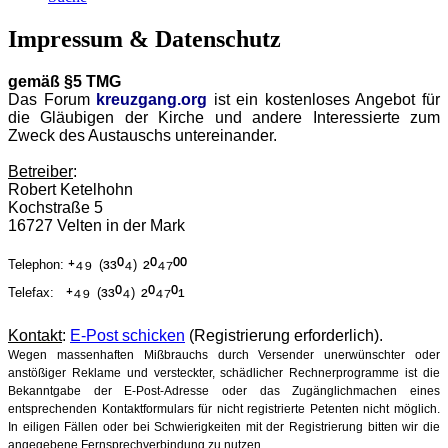
Impressum & Datenschutz
gemäß §5 TMG
Das Forum
kreuzgang.org
ist ein kostenloses Angebot für
die Gläubigen der Kirche und andere Interessierte zum
Zweck des Austauschs untereinander.
Betreiber
:
Robert Ketelhohn
Kochstraße 5
16727 Velten in der Mark
⁺⁴⁹
³³⁰⁴
²⁰⁴⁷⁰⁰
Telephon:
(
)
⁺⁴⁹
³³⁰⁴
²⁰⁴⁷⁰¹
Telefax:
(
)
Kontakt
:
E-Post schicken
(Registrierung erforderlich).
Wegen massenhaften Mißbrauchs durch Versender unerwünschter oder
anstößiger Reklame und versteckter, schädlicher Rechnerprogramme ist die
Bekanntgabe der E-Post-Adresse oder das Zugänglichmachen eines
entsprechenden Kontaktformulars für nicht registrierte Petenten nicht möglich.
In eiligen Fällen oder bei Schwierigkeiten mit der Registrierung bitten wir die
angegebene Fernsprechverbindung zu nutzen.