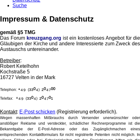
Suche
Impressum & Datenschutz
gemäß §5 TMG
Das Forum
kreuzgang.org
ist ein kostenloses Angebot für die
Gläubigen der Kirche und andere Interessierte zum Zweck des
Austauschs untereinander.
Betreiber
:
Robert Ketelhohn
Kochstraße 5
16727 Velten in der Mark
⁺⁴⁹
³³⁰⁴
²⁰⁴⁷⁰⁰
Telephon:
(
)
⁺⁴⁹
³³⁰⁴
²⁰⁴⁷⁰¹
Telefax:
(
)
Kontakt
:
E-Post schicken
(Registrierung erforderlich).
Wegen massenhaften Mißbrauchs durch Versender unerwünschter oder
anstößiger Reklame und versteckter, schädlicher Rechnerprogramme ist die
Bekanntgabe der E-Post-Adresse oder das Zugänglichmachen eines
entsprechenden Kontaktformulars für nicht registrierte Petenten nicht möglich. In