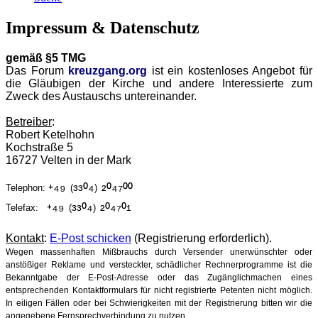
Impressum & Datenschutz
gemäß §5 TMG
Das Forum
kreuzgang.org
ist ein kostenloses Angebot für
die Gläubigen der Kirche und andere Interessierte zum
Zweck des Austauschs untereinander.
Betreiber
:
Robert Ketelhohn
Kochstraße 5
16727 Velten in der Mark
⁺⁴⁹
³³⁰⁴
²⁰⁴⁷⁰⁰
Telephon:
(
)
⁺⁴⁹
³³⁰⁴
²⁰⁴⁷⁰¹
Telefax:
(
)
Kontakt
:
E-Post schicken
(Registrierung erforderlich).
Wegen massenhaften Mißbrauchs durch Versender unerwünschter oder
anstößiger Reklame und versteckter, schädlicher Rechnerprogramme ist die
Bekanntgabe der E-Post-Adresse oder das Zugänglichmachen eines
entsprechenden Kontaktformulars für nicht registrierte Petenten nicht möglich.
In eiligen Fällen oder bei Schwierigkeiten mit der Registrierung bitten wir die
angegebene Fernsprechverbindung zu nutzen.