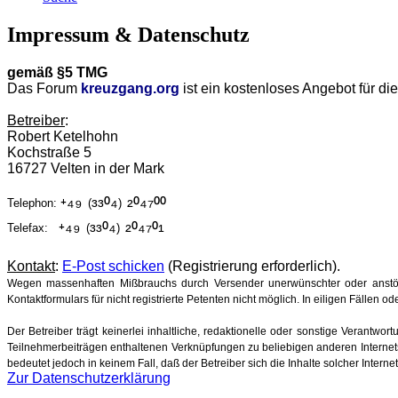
Impressum & Datenschutz
gemäß §5 TMG
Das Forum
kreuzgang.org
ist ein kostenloses Angebot für d
Betreiber
:
Robert Ketelhohn
Kochstraße 5
16727 Velten in der Mark
⁺⁴⁹
³³⁰⁴
²⁰⁴⁷⁰⁰
Telephon:
(
)
⁺⁴⁹
³³⁰⁴
²⁰⁴⁷⁰¹
Telefax:
(
)
Kontakt
:
E-Post schicken
(Registrierung erforderlich).
Wegen massenhaften Mißbrauchs durch Versender unerwünschter oder anstöß
Kontaktformulars für nicht registrierte Petenten nicht möglich. In eiligen Fällen
Der Betreiber trägt keinerlei inhaltliche, redaktionelle oder sonstige Verantwor
Teilnehmerbeiträgen enthaltenen Verknüpfungen zu beliebigen anderen Internetse
bedeutet jedoch in keinem Fall, daß der Betreiber sich die Inhalte solcher Intern
Zur Datenschutzerklärung