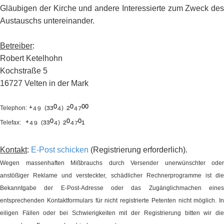
Gläubigen der Kirche und andere Interessierte zum Zweck des
Austauschs untereinander.
Betreiber
:
Robert Ketelhohn
Kochstraße 5
16727 Velten in der Mark
⁺⁴⁹
³³⁰⁴
²⁰⁴⁷⁰⁰
Telephon:
(
)
⁺⁴⁹
³³⁰⁴
²⁰⁴⁷⁰¹
Telefax:
(
)
Kontakt
:
E-Post schicken
(Registrierung erforderlich).
Wegen massenhaften Mißbrauchs durch Versender unerwünschter oder
anstößiger Reklame und versteckter, schädlicher Rechnerprogramme ist die
Bekanntgabe der E-Post-Adresse oder das Zugänglichmachen eines
entsprechenden Kontaktformulars für nicht registrierte Petenten nicht möglich. In
eiligen Fällen oder bei Schwierigkeiten mit der Registrierung bitten wir die