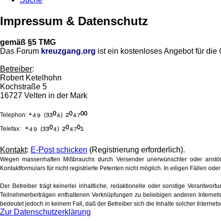
Impressum & Datenschutz
gemäß §5 TMG
Das Forum
kreuzgang.org
ist ein kostenloses Angebot für di
Betreiber
:
Robert Ketelhohn
Kochstraße 5
16727 Velten in der Mark
⁺⁴⁹
³³⁰⁴
²⁰⁴⁷⁰⁰
Telephon:
(
)
⁺⁴⁹
³³⁰⁴
²⁰⁴⁷⁰¹
Telefax:
(
)
Kontakt
:
E-Post schicken
(Registrierung erforderlich).
Wegen massenhaften Mißbrauchs durch Versender unerwünschter oder anstöß
Kontaktformulars für nicht registrierte Petenten nicht möglich. In eiligen Fällen 
Der Betreiber trägt keinerlei inhaltliche, redaktionelle oder sonstige Verantwort
Teilnehmerbeiträgen enthaltenen Verknüpfungen zu beliebigen anderen Internetse
bedeutet jedoch in keinem Fall, daß der Betreiber sich die Inhalte solcher Internet
Zur Datenschutzerklärung