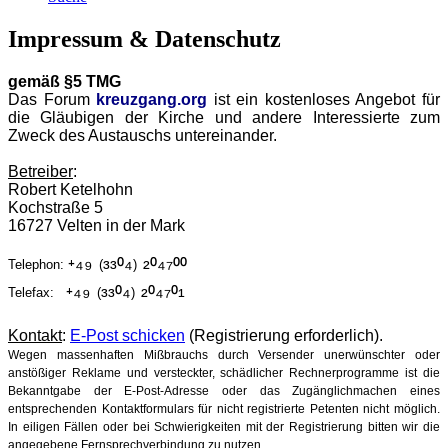
Impressum & Datenschutz
gemäß §5 TMG
Das Forum
kreuzgang.org
ist ein kostenloses Angebot für
die Gläubigen der Kirche und andere Interessierte zum
Zweck des Austauschs untereinander.
Betreiber
:
Robert Ketelhohn
Kochstraße 5
16727 Velten in der Mark
⁺⁴⁹
³³⁰⁴
²⁰⁴⁷⁰⁰
Telephon:
(
)
⁺⁴⁹
³³⁰⁴
²⁰⁴⁷⁰¹
Telefax:
(
)
Kontakt
:
E-Post schicken
(Registrierung erforderlich).
Wegen massenhaften Mißbrauchs durch Versender unerwünschter oder
anstößiger Reklame und versteckter, schädlicher Rechnerprogramme ist die
Bekanntgabe der E-Post-Adresse oder das Zugänglichmachen eines
entsprechenden Kontaktformulars für nicht registrierte Petenten nicht möglich.
In eiligen Fällen oder bei Schwierigkeiten mit der Registrierung bitten wir die
angegebene Fernsprechverbindung zu nutzen.