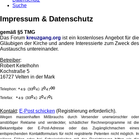
Suche
Impressum & Datenschutz
gemäß §5 TMG
Das Forum
kreuzgang.org
ist ein kostenloses Angebot für die
Gläubigen der Kirche und andere Interessierte zum Zweck des
Austauschs untereinander.
Betreiber
:
Robert Ketelhohn
Kochstraße 5
16727 Velten in der Mark
⁺⁴⁹
³³⁰⁴
²⁰⁴⁷⁰⁰
Telephon:
(
)
⁺⁴⁹
³³⁰⁴
²⁰⁴⁷⁰¹
Telefax:
(
)
Kontakt
:
E-Post schicken
(Registrierung erforderlich).
Wegen massenhaften Mißbrauchs durch Versender unerwünschter oder
anstößiger Reklame und versteckter, schädlicher Rechnerprogramme ist die
Bekanntgabe der E-Post-Adresse oder das Zugänglichmachen eines
entsprechenden Kontaktformulars für nicht registrierte Petenten nicht möglich. In