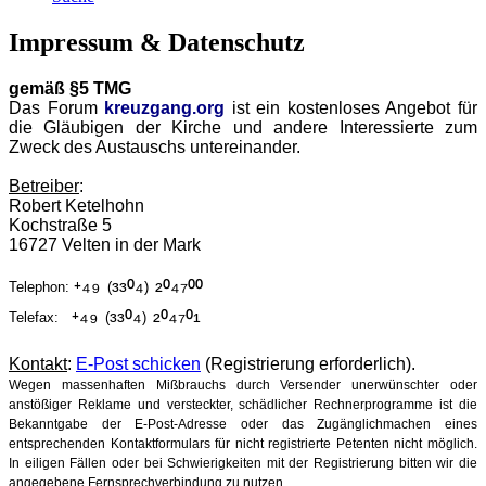
Impressum & Datenschutz
gemäß §5 TMG
Das Forum
kreuzgang.org
ist ein kostenloses Angebot für
die Gläubigen der Kirche und andere Interessierte zum
Zweck des Austauschs untereinander.
Betreiber
:
Robert Ketelhohn
Kochstraße 5
16727 Velten in der Mark
⁺⁴⁹
³³⁰⁴
²⁰⁴⁷⁰⁰
Telephon:
(
)
⁺⁴⁹
³³⁰⁴
²⁰⁴⁷⁰¹
Telefax:
(
)
Kontakt
:
E-Post schicken
(Registrierung erforderlich).
Wegen massenhaften Mißbrauchs durch Versender unerwünschter oder
anstößiger Reklame und versteckter, schädlicher Rechnerprogramme ist die
Bekanntgabe der E-Post-Adresse oder das Zugänglichmachen eines
entsprechenden Kontaktformulars für nicht registrierte Petenten nicht möglich.
In eiligen Fällen oder bei Schwierigkeiten mit der Registrierung bitten wir die
angegebene Fernsprechverbindung zu nutzen.