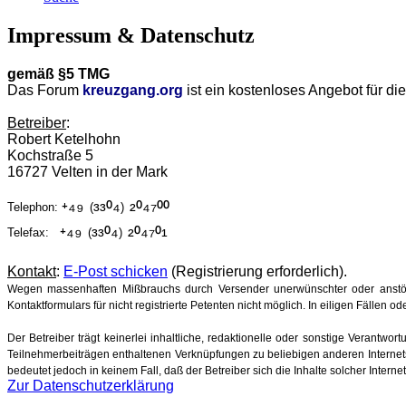
Impressum & Datenschutz
gemäß §5 TMG
Das Forum
kreuzgang.org
ist ein kostenloses Angebot für d
Betreiber
:
Robert Ketelhohn
Kochstraße 5
16727 Velten in der Mark
⁺⁴⁹
³³⁰⁴
²⁰⁴⁷⁰⁰
Telephon:
(
)
⁺⁴⁹
³³⁰⁴
²⁰⁴⁷⁰¹
Telefax:
(
)
Kontakt
:
E-Post schicken
(Registrierung erforderlich).
Wegen massenhaften Mißbrauchs durch Versender unerwünschter oder anstöß
Kontaktformulars für nicht registrierte Petenten nicht möglich. In eiligen Fällen
Der Betreiber trägt keinerlei inhaltliche, redaktionelle oder sonstige Verantwor
Teilnehmerbeiträgen enthaltenen Verknüpfungen zu beliebigen anderen Internetse
bedeutet jedoch in keinem Fall, daß der Betreiber sich die Inhalte solcher Intern
Zur Datenschutzerklärung