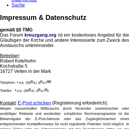
Suche
Impressum & Datenschutz
gemäß §5 TMG
Das Forum
kreuzgang.org
ist ein kostenloses Angebot für die
Gläubigen der Kirche und andere Interessierte zum Zweck des
Austauschs untereinander.
Betreiber
:
Robert Ketelhohn
Kochstraße 5
16727 Velten in der Mark
⁺⁴⁹
³³⁰⁴
²⁰⁴⁷⁰⁰
Telephon:
(
)
⁺⁴⁹
³³⁰⁴
²⁰⁴⁷⁰¹
Telefax:
(
)
Kontakt
:
E-Post schicken
(Registrierung erforderlich).
Wegen massenhaften Mißbrauchs durch Versender unerwünschter oder
anstößiger Reklame und versteckter, schädlicher Rechnerprogramme ist die
Bekanntgabe der E-Post-Adresse oder das Zugänglichmachen eines
entsprechenden Kontaktformulars für nicht registrierte Petenten nicht möglich. In