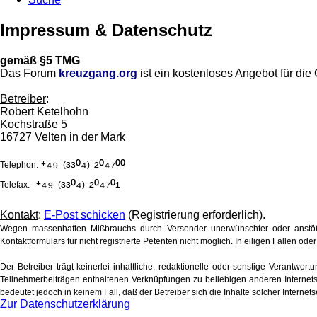
Impressum & Datenschutz
gemäß §5 TMG
Das Forum
kreuzgang.org
ist ein kostenloses Angebot für di
Betreiber
:
Robert Ketelhohn
Kochstraße 5
16727 Velten in der Mark
⁺⁴⁹
³³⁰⁴
²⁰⁴⁷⁰⁰
Telephon:
(
)
⁺⁴⁹
³³⁰⁴
²⁰⁴⁷⁰¹
Telefax:
(
)
Kontakt
:
E-Post schicken
(Registrierung erforderlich).
Wegen massenhaften Mißbrauchs durch Versender unerwünschter oder anstöß
Kontaktformulars für nicht registrierte Petenten nicht möglich. In eiligen Fällen 
Der Betreiber trägt keinerlei inhaltliche, redaktionelle oder sonstige Verantwort
Teilnehmerbeiträgen enthaltenen Verknüpfungen zu beliebigen anderen Internetse
bedeutet jedoch in keinem Fall, daß der Betreiber sich die Inhalte solcher Internet
Zur Datenschutzerklärung