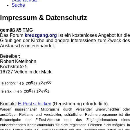
Suche
Impressum & Datenschutz
gemäß §5 TMG
Das Forum
kreuzgang.org
ist ein kostenloses Angebot für die
Gläubigen der Kirche und andere Interessierte zum Zweck des
Austauschs untereinander.
Betreiber
:
Robert Ketelhohn
Kochstraße 5
16727 Velten in der Mark
⁺⁴⁹
³³⁰⁴
²⁰⁴⁷⁰⁰
Telephon:
(
)
⁺⁴⁹
³³⁰⁴
²⁰⁴⁷⁰¹
Telefax:
(
)
Kontakt
:
E-Post schicken
(Registrierung erforderlich).
Wegen massenhaften Mißbrauchs durch Versender unerwünschter oder
anstößiger Reklame und versteckter, schädlicher Rechnerprogramme ist die
Bekanntgabe der E-Post-Adresse oder das Zugänglichmachen eines
entsprechenden Kontaktformulars für nicht registrierte Petenten nicht möglich. In