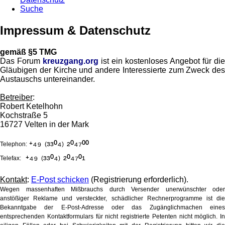
Suche
Impressum & Datenschutz
gemäß §5 TMG
Das Forum
kreuzgang.org
ist ein kostenloses Angebot für die
Gläubigen der Kirche und andere Interessierte zum Zweck des
Austauschs untereinander.
Betreiber
:
Robert Ketelhohn
Kochstraße 5
16727 Velten in der Mark
⁺⁴⁹
³³⁰⁴
²⁰⁴⁷⁰⁰
Telephon:
(
)
⁺⁴⁹
³³⁰⁴
²⁰⁴⁷⁰¹
Telefax:
(
)
Kontakt
:
E-Post schicken
(Registrierung erforderlich).
Wegen massenhaften Mißbrauchs durch Versender unerwünschter oder
anstößiger Reklame und versteckter, schädlicher Rechnerprogramme ist die
Bekanntgabe der E-Post-Adresse oder das Zugänglichmachen eines
entsprechenden Kontaktformulars für nicht registrierte Petenten nicht möglich. In