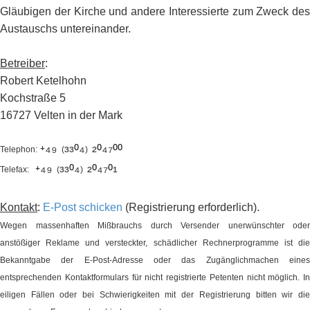
Gläubigen der Kirche und andere Interessierte zum Zweck des
Austauschs untereinander.
Betreiber
:
Robert Ketelhohn
Kochstraße 5
16727 Velten in der Mark
⁺⁴⁹
³³⁰⁴
²⁰⁴⁷⁰⁰
Telephon:
(
)
⁺⁴⁹
³³⁰⁴
²⁰⁴⁷⁰¹
Telefax:
(
)
Kontakt
:
E-Post schicken
(Registrierung erforderlich).
Wegen massenhaften Mißbrauchs durch Versender unerwünschter oder
anstößiger Reklame und versteckter, schädlicher Rechnerprogramme ist die
Bekanntgabe der E-Post-Adresse oder das Zugänglichmachen eines
entsprechenden Kontaktformulars für nicht registrierte Petenten nicht möglich. In
eiligen Fällen oder bei Schwierigkeiten mit der Registrierung bitten wir die