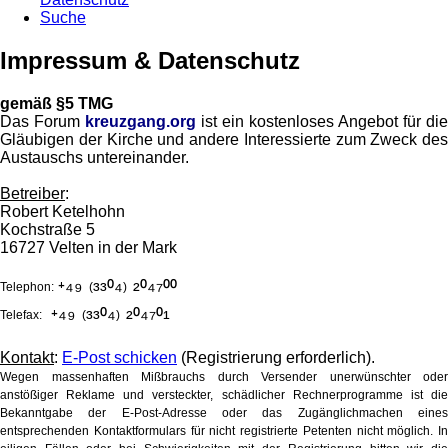
Suche
Impressum & Datenschutz
gemäß §5 TMG
Das Forum
kreuzgang.org
ist ein kostenloses Angebot für die
Gläubigen der Kirche und andere Interessierte zum Zweck des
Austauschs untereinander.
Betreiber
:
Robert Ketelhohn
Kochstraße 5
16727 Velten in der Mark
⁺⁴⁹
³³⁰⁴
²⁰⁴⁷⁰⁰
Telephon:
(
)
⁺⁴⁹
³³⁰⁴
²⁰⁴⁷⁰¹
Telefax:
(
)
Kontakt
:
E-Post schicken
(Registrierung erforderlich).
Wegen massenhaften Mißbrauchs durch Versender unerwünschter oder
anstößiger Reklame und versteckter, schädlicher Rechnerprogramme ist die
Bekanntgabe der E-Post-Adresse oder das Zugänglichmachen eines
entsprechenden Kontaktformulars für nicht registrierte Petenten nicht möglich. In